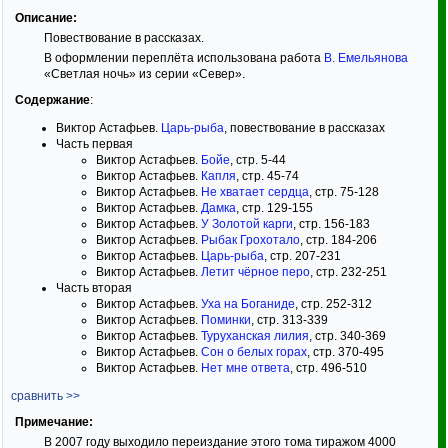
Описание:
Повествование в рассказах.
В оформлении переплёта использована работа
В. Емельянова
«Светлая ночь» из серии «Север».
Содержание
:
Виктор Астафьев.
Царь-рыба
, повествование в рассказах
Часть первая
Виктор Астафьев.
Бойе
, стр. 5-44
Виктор Астафьев.
Капля
, стр. 45-74
Виктор Астафьев.
Не хватает сердца
, стр. 75-128
Виктор Астафьев.
Дамка
, стр. 129-155
Виктор Астафьев.
У Золотой карги
, стр. 156-183
Виктор Астафьев.
Рыбак Грохотало
, стр. 184-206
Виктор Астафьев.
Царь-рыба
, стр. 207-231
Виктор Астафьев.
Летит чёрное перо
, стр. 232-251
Часть вторая
Виктор Астафьев.
Уха на Боганиде
, стр. 252-312
Виктор Астафьев.
Поминки
, стр. 313-339
Виктор Астафьев.
Туруханская лилия
, стр. 340-369
Виктор Астафьев.
Сон о белых горах
, стр. 370-495
Виктор Астафьев.
Нет мне ответа
, стр. 496-510
сравнить >>
Примечание:
В 2007 году выходило переиздание этого тома тиражом 4000