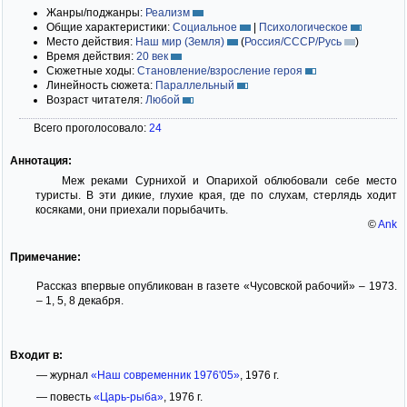
Жанры/поджанры:
Реализм
Общие характеристики:
Социальное
|
Психологическое
Место действия:
Наш мир (Земля)
(
Россия/СССР/Русь
)
Время действия:
20 век
Сюжетные ходы:
Становление/взросление героя
Линейность сюжета:
Параллельный
Возраст читателя:
Любой
Всего проголосовало:
24
Аннотация:
Меж реками Сурнихой и Опарихой облюбовали себе место
туристы. В эти дикие, глухие края, где по слухам, стерлядь ходит
косяками, они приехали порыбачить.
©
Ank
Примечание:
Рассказ впервые опубликован в газете «Чусовской рабочий» – 1973.
– 1, 5, 8 декабря.
Входит в:
— журнал
«Наш современник 1976'05»
, 1976 г.
— повесть
«Царь-рыба»
, 1976 г.