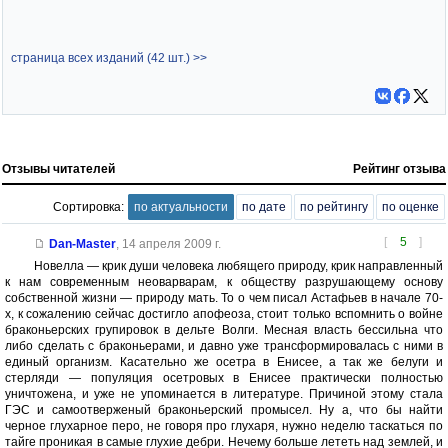
страница всех изданий (42 шт.) >>
Отзывы читателей
Рейтинг отзыва
Сортировка:
по актуальности
по дате
по рейтингу
по оценке
[
5
]
Dan-Master
,
14 апреля 2009 г.
Новелла — крик души человека любящего природу, крик направленный
к нам современным неоварварам, к обществу разрушающему основу
собственной жизни — природу мать. То о чем писал Астафьев в начале 70-
х, к сожалению сейчас достигло апофеоза, стоит только вспомнить о войне
браконьерских групировок в дельте Волги. Месная власть бессильна что
либо сделать с браконьерами, и давно уже трансформировалась с ними в
единый организм. Касательно же осетра в Енисее, а так же белуги и
стерляди — популяция осетровых в Енисее практически полностью
уничтожена, и уже не упоминается в литературе. Причиной этому стала
ГЭС и самоотверженый браконьерский промысел. Ну а, что бы найти
черное глухарное перо, не говоря про глухаря, нужно неделю таскаться по
тайге проникая в самые глухие дебри. Нечему больше лететь над землей, и