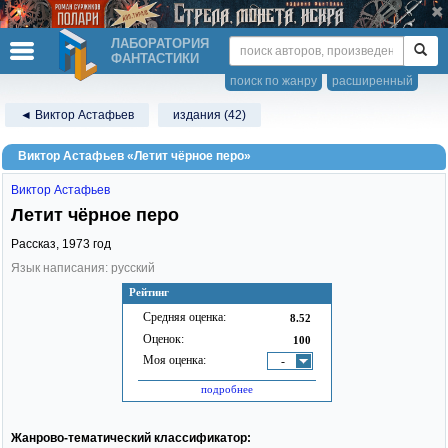
ЛАБОРАТОРИЯ
ФАНТАСТИКИ
поиск по жанру
расширенный
◄ Виктор Астафьев
издания (42)
Виктор Астафьев «Летит чёрное перо»
Виктор Астафьев
Летит чёрное перо
Рассказ,
1973
год
Язык написания: русский
Рейтинг
Средняя оценка:
8.52
Оценок:
100
Моя оценка:
-
подробнее
Жанрово-тематический классификатор: