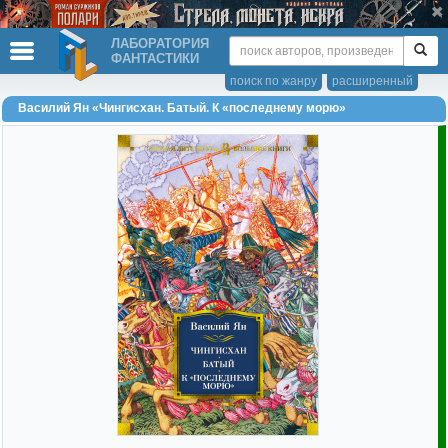
ЛАБОРАТОРИЯ
ФАНТАСТИКИ
поиск по жанру
расширенный
Василий Ян «Чингисхан. Батый. К «последнему морю»