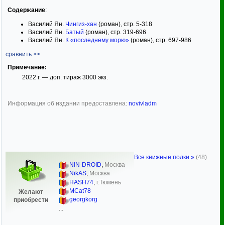
Содержание
:
Василий Ян.
Чингиз-хан
(роман), стр. 5-318
Василий Ян.
Батый
(роман), стр. 319-696
Василий Ян.
К «последнему морю»
(роман), стр. 697-986
сравнить >>
Примечание:
2022 г. — доп. тираж 3000 экз.
Информация об издании предоставлена:
novivladm
Все книжные полки »
(48)
NIN-DROID
,
Москва
NikAS
,
Москва
HASH74
,
г.Тюмень
MCat78
Желают
georgkorg
приобрести
...