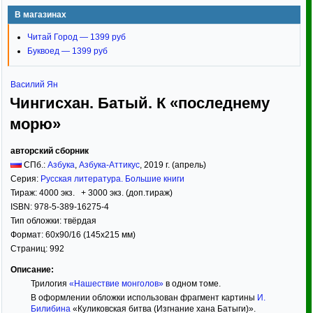
В магазинах
Читай Город — 1399 руб
Буквоед — 1399 руб
Василий Ян
Чингисхан. Батый. К «последнему
морю»
авторский сборник
СПб.:
Азбука
,
Азбука-Аттикус
,
2019
г. (апрель)
Серия:
Русская литература. Большие книги
Тираж:
4000 экз. + 3000 экз. (доп.тираж)
ISBN:
978-5-389-16275-4
Тип обложки:
твёрдая
Формат:
60x90/16
(145x215 мм)
Страниц:
992
Описание:
Трилогия
«Нашествие монголов»
в одном томе.
В оформлении обложки использован фрагмент картины
И.
Билибина
«Куликовская битва (Изгнание хана Батыги)».