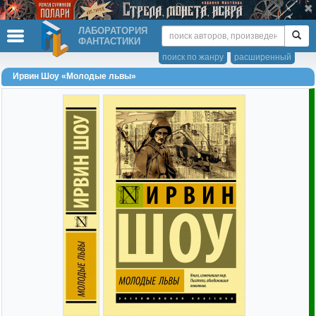
ЛАБОРАТОРИЯ
ФАНТАСТИКИ
поиск по жанру
расширенный
Ирвин Шоу «Молодые львы»