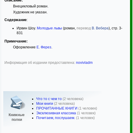
Описание:
Внецикловый роман.
Художник не указан.
Содержание
:
Ирвин Шоу.
Молодые львы
(роман,
перевод
В. Вебера
), стр. 3-
831
Примечание:
Оформление
Е. Ферез
.
Информация об издании предоставлена:
novivladm
Что то с чем то
(2 человека)
Мои книги
(2 человека)
ПРОЧИТАННЫЕ КНИГИ
(1 человек)
Эксклюзивная классика
(1 человек)
Книжные
Почитаем, послушаем.
(1 человек)
полки