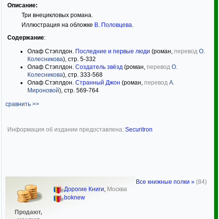
Описание:
Три внецикловых романа.
Иллюстрация на обложке
В. Половцева
.
Содержание
:
Олаф Стэплдон.
Последние и первые люди
(роман,
перевод
О.
Колесникова
), стр. 5-332
Олаф Стэплдон.
Создатель звёзд
(роман,
перевод
О.
Колесникова
), стр. 333-568
Олаф Стэплдон.
Странный Джон
(роман,
перевод
А.
Мироновой
), стр. 569-764
сравнить >>
Информация об издании предоставлена:
Securitron
Все книжные полки »
(84)
Дорогие Книги
,
Москва
boknew
Продают,