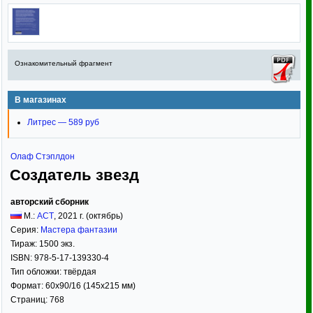
Ознакомительный фрагмент
В магазинах
Литрес — 589 руб
Олаф Стэплдон
Создатель звезд
авторский сборник
М.:
АСТ
,
2021
г. (октябрь)
Серия:
Мастера фантазии
Тираж:
1500 экз.
ISBN:
978-5-17-139330-4
Тип обложки:
твёрдая
Формат:
60x90/16
(145x215 мм)
Страниц:
768