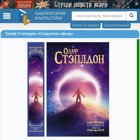
ЛАБОРАТОРИЯ
ФАНТАСТИКИ
поиск по жанру
расширенный
Олаф Стэплдон «Создатель звезд»