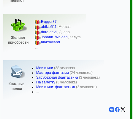
меняют
Evggor87
abikto511
,
Москва
dare-devil
,
Днепр
Johann_Wolden
,
Калуга
Желают
blakrovland
приобрести
...
Мои книги
(38 человек)
Мастера фантазии
(24 человека)
Зарубежная фантастика
(3 человека)
На заметку
(3 человека)
Книжные
Мои книги: фантастика
(2 человека)
полки
...