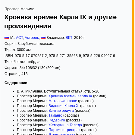
Проспер Мериме
Хроника времен Карла IX и другие
произведения
М.:
АСТ
,
Астрель
,
Владимир:
ВКТ
,
2010
г.
Серия:
Зарубежная классика
Тираж:
3000 экз.
ISBN:
978-5-17-070257-2, 978-5-271-35563-9, 978-5-226-04027-6
Тип обложки:
твёрдая
Формат:
84x108/32
(130x200 мм)
Страниц:
413
Содержание
:
В. А. Мильчина. Вступительная статья, стр. 5-20
Проспер Мериме.
Хроника времен Карла IX
(роман)
Проспер Мериме.
Матео Фальконе
(рассказ)
Проспер Мериме.
Видение Карла XI
(рассказ)
Проспер Мериме.
Взятие редута
(рассказ)
Проспер Мериме.
Таманго
(рассказ)
Проспер Мериме.
Федериго
(рассказ)
Проспер Мериме.
Жемчужина Толедо
(рассказ)
Проспер Мериме.
Партия в триктрак
(рассказ)
Проспер Мериме.
Этрусская ваза
(рассказ)