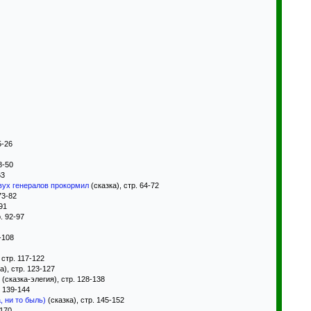
5-26
8-50
63
двух генералов прокормил
(сказка), стр. 64-72
73-82
91
. 92-97
-108
 стр. 117-122
а), стр. 123-127
(сказка-элегия), стр. 128-138
. 139-144
, ни то быль)
(сказка), стр. 145-152
-170