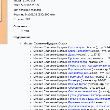
Тираж:
51400 экз.
ISBN:
5-87107-116-3
Тип обложки:
твёрдая
Формат:
84x108/32
(130x200 мм)
Страниц:
320
Описание:
31 том.
Содержание
:
Михаил Салтыков-Щедрин. Сказки
Михаил Салтыков-Щедрин.
Орёл-меценат
(сказка), стр. 5-14
Михаил Салтыков-Щедрин.
Карась-идеалист
(сказка), стр. 1
Михаил Салтыков-Щедрин.
Дурак
(сказка), стр. 27-37
Михаил Салтыков-Щедрин.
Пропала совесть
(сказка), стр. 3
Михаил Салтыков-Щедрин.
Вяленая вобла
(сказка), стр. 51-
Михаил Салтыков-Щедрин.
Повесть о том, как один мужик 
Михаил Салтыков-Щедрин.
Ворон-челобитчик
(сказка), стр. 
Михаил Салтыков-Щедрин.
Дикий помещик
(сказка), стр. 83-
Михаил Салтыков-Щедрин.
Премудрый пискарь
(сказка), стр
Михаил Салтыков-Щедрин.
Богатырь
(сказка), стр. 98-100
Михаил Салтыков-Щедрин.
Верный Трезор
(сказка), стр. 101
Михаил Салтыков-Щедрин.
Соседи
(сказка), стр. 109-116
Михаил Салтыков-Щедрин.
Самоотверженный заяц
(сказка),
Михаил Салтыков-Щедрин.
Путём-дорогою (Разговор)
(сказк
Михаил Салтыков-Щедрин.
Приключение с Крамольниковым
Михаил Салтыков-Щедрин.
Баран-непомнящий
(сказка), стр
Михаил Салтыков-Щедрин.
Деревенский пожар (Ни то сказка
Михаил Салтыков-Щедрин.
Чижиково горе
(сказка), стр. 153