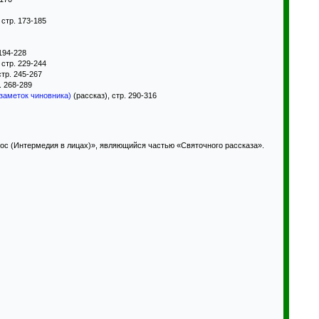
 стр. 173-185
 194-228
 стр. 229-244
стр. 245-267
. 268-289
заметок чиновника)
(рассказ), стр. 290-316
ос (Интермедия в лицах)», являющийся частью «Святочного рассказа».