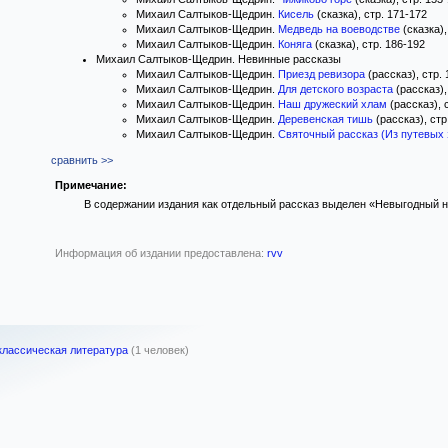
Михаил Салтыков-Щедрин.
Кисель
(сказка), стр. 171-172
Михаил Салтыков-Щедрин.
Медведь на воеводстве
(сказка),
Михаил Салтыков-Щедрин.
Коняга
(сказка), стр. 186-192
Михаил Салтыков-Щедрин. Невинные рассказы
Михаил Салтыков-Щедрин.
Приезд ревизора
(рассказ), стр.
Михаил Салтыков-Щедрин.
Для детского возраста
(рассказ),
Михаил Салтыков-Щедрин.
Наш дружеский хлам
(рассказ), 
Михаил Салтыков-Щедрин.
Деревенская тишь
(рассказ), стр
Михаил Салтыков-Щедрин.
Святочный рассказ (Из путевых 
сравнить >>
Примечание:
В содержании издания как отдельный рассказ выделен «Невыгодный н
Информация об издании предоставлена:
rvv
 классическая литература
(1 человек)