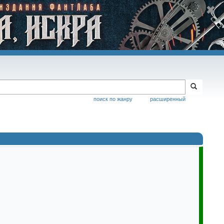
поиск по жанру
расширенный