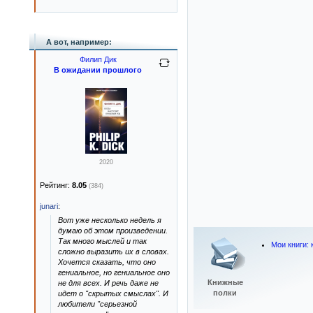
А вот, например:
Филип Дик
В ожидании прошлого
2020
Рейтинг:
8.05
(384)
junari
:
Вот уже несколько недель я
думаю об этом произведении.
Так много мыслей и так
Мои книги:
сложно выразить их в словах.
Хочется сказать, что оно
гениальное, но гениальное оно
Книжные
не для всех. И речь даже не
полки
идет о "скрытых смыслах". И
любители "серьезной