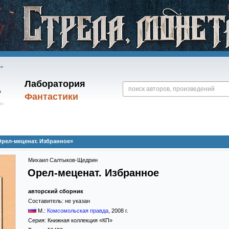
Лаборатория
Фантастики
рел-меценат. Избранное»
Михаил Салтыков-Щедрин
Орел-меценат. Избранное
авторский сборник
Составитель:
не указан
М.:
Комсомольская правда
,
2008
г.
Серия:
Книжная коллекция «КП»