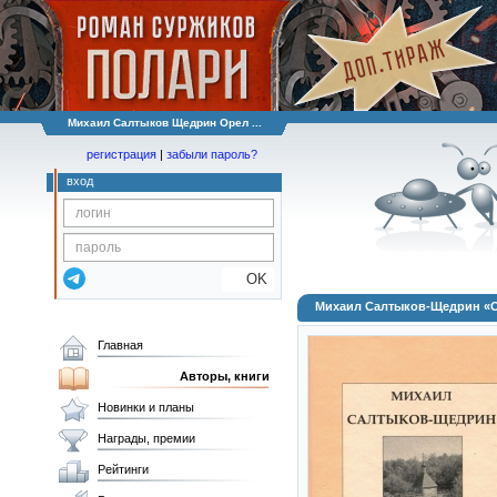
Михаил Салтыков Щедрин Орел ...
регистрация
|
забыли пароль?
вход
OK
Михаил Салтыков-Щедрин «О
Главная
Авторы, книги
Новинки и планы
Награды, премии
Рейтинги