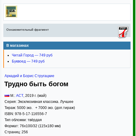
Ознакомительный фрагмент
В магазинах
Читай Город — 749 руб
Буквоед — 749 руб
Аркадий и Борис Стругацкие
Трудно быть богом
М.:
АСТ
,
2019
г. (май)
Серия:
Эксклюзивная классика. Лучшее
Тираж:
5000 экз. + 7000 экз. (доп.тираж)
ISBN:
978-5-17-116556-7
Тип обложки:
твёрдая
Формат:
76x100/32
(115x180 мм)
Страниц:
256