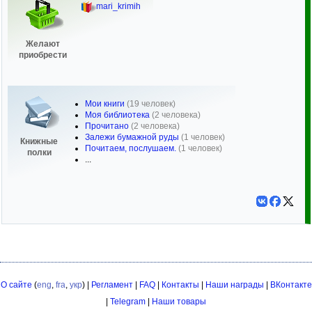
mari_krimih
Желают
приобрести
Мои книги
(19 человек)
Моя библиотека
(2 человека)
Прочитано
(2 человека)
Залежи бумажной руды
(1 человек)
Книжные
Почитаем, послушаем.
(1 человек)
полки
...
О сайте
(
eng
,
fra
,
укр
) |
Регламент
|
FAQ
|
Контакты
|
Наши награды
|
ВКонтакте
|
Telegram
|
Наши товары