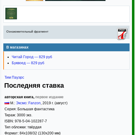
Ознакомительный фрагмент
В магазинах
Читай Город — 829 руб
Буквоед — 829 руб
Тим Пауэрс
Последняя ставка
авторская книга,
первое издание
М.:
Эксмо
:
Fanzon
,
2019
г. (август)
Серия:
Большая фантастика
Тираж:
3000 экз.
ISBN:
978-5-04-102287-7
Тип обложки:
твёрдая
Формат:
84x108/32
(130x200 мм)