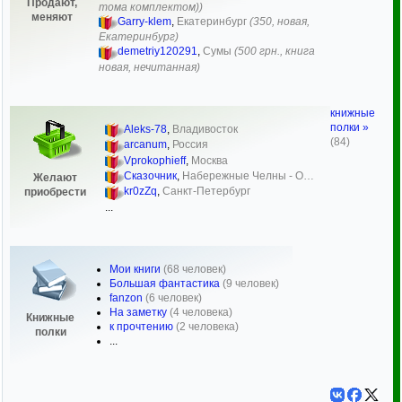
Продают,
тома комплектом))
меняют
Garry-klem
,
Екатеринбург
(350, новая,
Екатеринбург)
demetriy120291
,
Сумы
(500 грн., книга
новая, нечитанная)
книжные
полки »
Aleks-78
,
Владивосток
(84)
arcanum
,
Россия
Vprokophieff
,
Москва
Сказочник
,
Набережные Челны - О…
Желают
kr0zZq
,
Санкт-Петербург
приобрести
...
Мои книги
(68 человек)
Большая фантастика
(9 человек)
fanzon
(6 человек)
На заметку
(4 человека)
Книжные
к прочтению
(2 человека)
полки
...