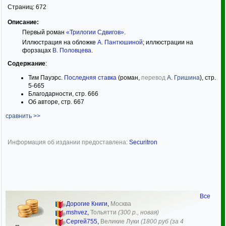
Страниц:
672
Описание:
Первый роман
«Трилогии Сдвигов»
.
Иллюстрация на обложке
А. Пантюшиной
; иллюстрации на
форзацах
В. Половцева
.
Содержание
:
Тим Пауэрс.
Последняя ставка
(роман,
перевод
А. Гришина
), стр.
5-665
Благодарности, стр. 666
Об авторе, стр. 667
сравнить >>
Информация об издании предоставлена:
Securitron
Все
Дорогие Книги
,
Москва
mshvez
,
Тольятти
(300 р., новая)
Сергей755
,
Великие Луки
(1800 руб (за 4