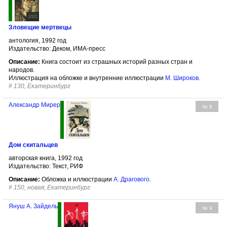
Зловещие мертвецы
антология, 1992 год
Издательство: Деком, ИМА-пресс
Описание:
Книга состоит из страшных историй разных стран и
народов.
Иллюстрация на обложке и внутренние иллюстрации
М. Широков
.
#
130, Екатеринбург
Александр Мирер
№ 8
Дом скитальцев
авторская книга, 1992 год
Издательство: Текст, РИФ
Описание:
Обложка и иллюстрации
А. Драгового
.
#
150, новая, Екатеринбург
Януш А. Зайдель
№ 9