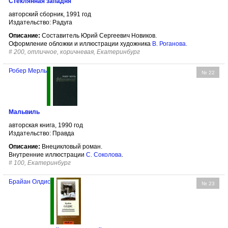
Стеклянная западня
авторский сборник, 1991 год
Издательство: Радуга
Описание:
Составитель Юрий Сергеевич Новиков.
Оформление обложки и иллюстрации художника
В. Роганова
.
#
200, отличное, коричневая, Екатеринбург
Робер Мерль
№ 22
Мальвиль
авторская книга, 1990 год
Издательство: Правда
Описание:
Внецикловый роман.
Внутренние иллюстрации
С. Соколова
.
#
100, Екатеринбург
Брайан Олдис
№ 23