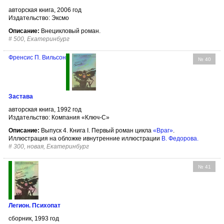
авторская книга, 2006 год
Издательство: Эксмо
Описание:
Внецикловый роман.
#
500, Екатеринбург
Френсис П. Вильсон
№ 40
Застава
авторская книга, 1992 год
Издательство: Компания «Ключ-С»
Описание:
Выпуск 4. Книга I. Первый роман цикла
«Враг»
.
Иллюстрация на обложке ивнутренние иллюстрации
В. Федорова
.
#
300, новая, Екатеринбург
№ 41
Легион. Психопат
сборник, 1993 год