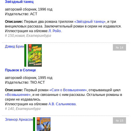
Звёздный танец
авторский сборник, 1996 год
Издательство: АСТ
Описание:
Первые два романа трилогии
«Звёздный танец»
, и три
внецикловых рассказа. Заключительный роман в серии не издавался.
Иллюстрация на обложке
Л. Ройо
.
#
150,новая, Екатеринбург
Дэвид Брин
№ 14
Прыжок в Солнце
авторский сборник, 1995 год
Издательство: ТКО АСТ
Описание:
Первый роман
«Саги о Возвышении»
, открывающей цикл
«Возвышение»
, и не связанные с ним рассказы. Остальные романы в
серии не издавались.
Иллюстрация на обложке
А.В. Сальникова
.
#
140, Екатеринбург
Элинор Арнасон
№ 15