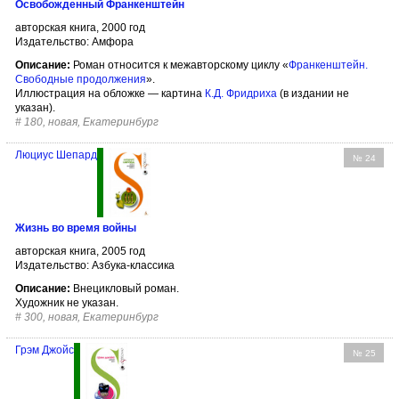
Освобожденный Франкенштейн
авторская книга, 2000 год
Издательство: Амфора
Описание:
Роман относится к межавторскому циклу «
Франкенштейн.
Свободные продолжения
».
Иллюстрация на обложке — картина
К.Д. Фридриха
(в издании не
указан).
#
180, новая, Екатеринбург
Люциус Шепард
№ 24
Жизнь во время войны
авторская книга, 2005 год
Издательство: Азбука-классика
Описание:
Внецикловый роман.
Художник не указан.
#
300, новая, Екатеринбург
Грэм Джойс
№ 25