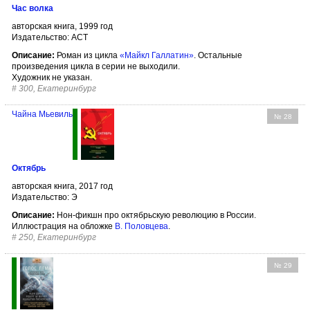
Час волка
авторская книга, 1999 год
Издательство: АСТ
Описание:
Роман из цикла
«Майкл Галлатин»
. Остальные
произведения цикла в серии не выходили.
Художник не указан.
#
300, Екатеринбург
Чайна Мьевиль
№ 28
Октябрь
авторская книга, 2017 год
Издательство: Э
Описание:
Нон-фикшн про октябрьскую революцию в России.
Иллюстрация на обложке
В. Половцева
.
#
250, Екатеринбург
№ 29