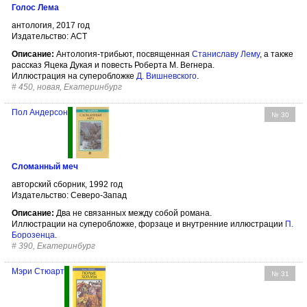
Голос Лема
антология, 2017 год
Издательство: АСТ
Описание:
Антология-трибьют, посвященная
Станиславу Лему
, а также
рассказ Яцека Дукая и повесть Роберта М. Вегнера.
Иллюстрация на суперобложке
Д. Вишневского
.
#
450, новая, Екатеринбург
Пол Андерсон
№ 30
Сломанный меч
авторский сборник, 1992 год
Издательство: Северо-Запад
Описание:
Два не связанных между собой романа.
Иллюстрации на суперобложке, форзаце и внутренние иллюстрации
П.
Борозенца
.
#
390, Екатеринбург
Мэри Стюарт
№ 31