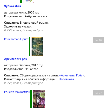
Зубная Фея
авторская книга, 2005 год
Издательство: Азбука-классика
Описание:
Внецикловый роман.
Художник не указан.
#
250, новая, Екатеринбург
Кристофер Прист
№ 26
Архипелаг Грез
авторский сборник, 2017 год
Издательство: Э: Fanzon
Описание:
Сборник рассказов из цикла
«Архипелаг Грёз»
.
Иллюстрация на обложке и форзаце
В. Половцева
.
#
250, новая, Екатеринбург
Роберт Маккаммон
№ 27