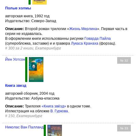
Полые холмы
авторская книга, 1992 год
Издательство: Северо-Запад
Описание:
Второй роман трилогии «
Жизнь Мерлина
». Первая часть в
серии не издавалась.
В оформлении книги использованны рисунки
Говарда Пайла
(суперобложка, заставки) и и гравюра
Лукаса Кранаха
(форзац).
#
300 за 2 книги, Екатеринбург
Йен Уотсон
№ 32
Книга звезд
авторский сборник, 2004 год
Издательство: Азбука-классика
Описание:
Трилогия
«Книга звёзд»
в одном томе.
Иллюстрация на обложке
В. Гуркова
.
#
150, Екатеринбург
Николас Ван Палланд
№ 33