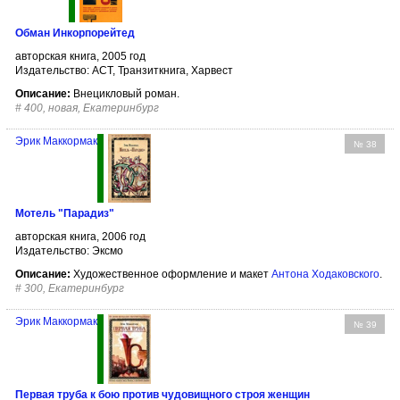
Обман Инкорпорейтед
авторская книга, 2005 год
Издательство: АСТ, Транзиткнига, Харвест
Описание:
Внецикловый роман.
#
400, новая, Екатеринбург
Эрик Маккормак
№ 38
Мотель "Парадиз"
авторская книга, 2006 год
Издательство: Эксмо
Описание:
Художественное оформление и макет
Антона Ходаковского
.
#
300, Екатеринбург
Эрик Маккормак
№ 39
Первая труба к бою против чудовищного строя женщин