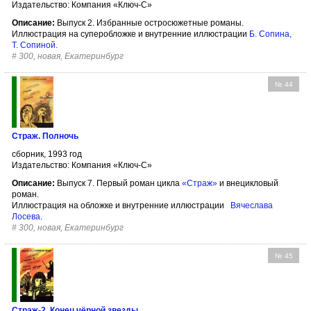
Издательство: Компания «Ключ-С»
Описание:
Выпуск 2. Избранные остросюжетные романы.
Иллюстрация на суперобложке и внутренние иллюстрации
Б. Сопина
,
Т. Сопиной
.
#
300, новая, Екатеринбург
№ 44
Страж. Полночь
сборник, 1993 год
Издательство: Компания «Ключ-С»
Описание:
Выпуск 7. Первый роман цикла
«Страж»
и внецикловый
роман.
Иллюстрация на обложке и внутренние иллюстрации
Вячеслава
Лосева
.
#
300, новая, Екатеринбург
№ 45
Страж-2. Конец чёрной звезды