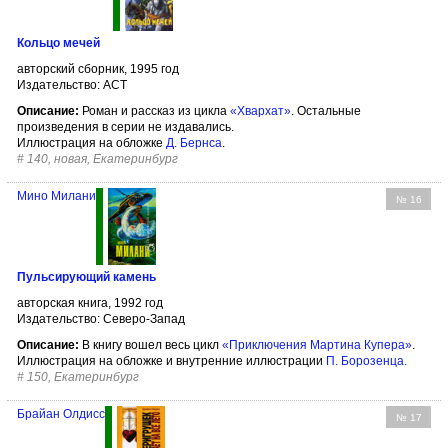
Кольцо мечей
авторский сборник, 1995 год
Издательство: АСТ
Описание:
Роман и рассказ из цикла
«Хвархат»
. Остальные
произведения в серии не издавались.
Иллюстрация на обложке
Д. Бернса
.
#
140, новая, Екатеринбург
Мино Милани
№ 16
Пульсирующий камень
авторская книга, 1992 год
Издательство: Северо-Запад
Описание:
В книгу вошел весь цикл
«Приключения Мартина Купера»
.
Иллюстрация на обложке и внутренние иллюстрации
П. Борозенца
.
#
150, Екатеринбург
Брайан Олдисс
№ 17