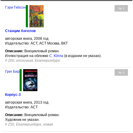
Гэри Гибсон
№ 1
Станции Ангелов
авторская книга, 2008 год
Издательство: АСТ, АСТ Москва, ВКТ
Описание:
Внецикловый роман.
Иллюстрация на обложке
С. Юлла
(в издании не указан).
#
200, отличная, Екатеринбург
Грег Бир
№ 2
Корпус-3
авторская книга, 2013 год
Издательство: АСТ
Описание:
Внецикловый роман.
Художник не указан.
#
250, Екатеринбург, новая