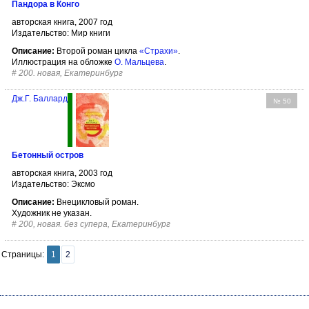
Пандора в Конго
авторская книга, 2007 год
Издательство: Мир книги
Описание:
Второй роман цикла
«Страхи»
.
Иллюстрация на обложке
О. Мальцева
.
#
200. новая, Екатеринбург
Дж.Г. Баллард
№ 50
Бетонный остров
авторская книга, 2003 год
Издательство: Эксмо
Описание:
Внецикловый роман.
Художник не указан.
#
200, новая. без супера, Екатеринбург
Страницы:
1
2