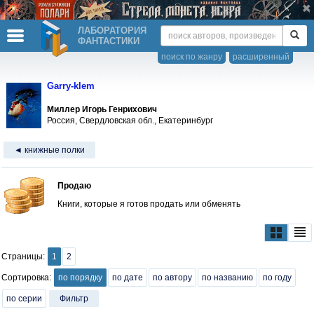
ЛАБОРАТОРИЯ
ФАНТАСТИКИ
поиск по жанру
расширенный
Garry-klem
Миллер Игорь Генрихович
Россия, Свердловская обл., Екатеринбург
◄ книжные полки
Продаю
Книги, которые я готов продать или обменять
Страницы:
1
2
Сортировка:
по порядку
по дате
по автору
по названию
по году
по серии
Фильтр