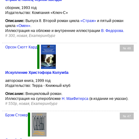
сборник, 1993 год
Издательство: Компания «Ключ-С»
Описание:
Выпуск 8. Второй роман цикла
«Страж»
и пятый роман
цикла
«Омен»
.
Иллюстрация на обложке и внутренние иллюстрации
В. Федорова
.
#
300, новая, Екатеринбург
Орсон Скотт Кард
№ 46
Искупление Христофора Колумба
авторская книга, 1999 год
Издательство: Терра - Книжный клуб
Описание:
Внецикловый роман.
Иллюстрация на суперобложке
Н. МакФитерса
(в издании не указан).
#
550р, новая, Екатеринбург
Брэм Стокер
№ 47