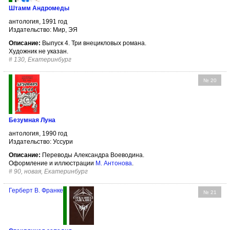
Штамм Андромеды
антология, 1991 год
Издательство: Мир, ЭЯ
Описание:
Выпуск 4. Три внецикловых романа.
Художник не указан.
#
130, Екатеринбург
№ 20
Безумная Луна
антология, 1990 год
Издательство: Уссури
Описание:
Переводы Александра Воеводина.
Оформление и иллюстрации
М. Антонова
.
#
90, новая, Екатеринбург
Герберт В. Франке
№ 21