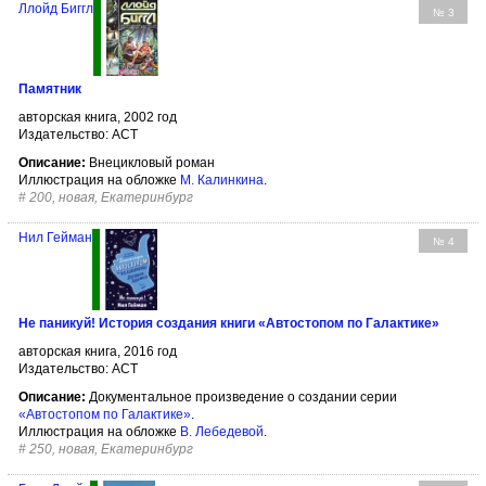
Ллойд Биггл
№ 3
Памятник
авторская книга, 2002 год
Издательство: АСТ
Описание:
Внецикловый роман
Иллюстрация на обложке
М. Калинкина
.
#
200, новая, Екатеринбург
Нил Гейман
№ 4
Не паникуй! История создания книги «Автостопом по Галактике»
авторская книга, 2016 год
Издательство: АСТ
Описание:
Документальное произведение о создании серии
«Автостопом по Галактике»
.
Иллюстрация на обложке
В. Лебедевой
.
#
250, новая, Екатеринбург