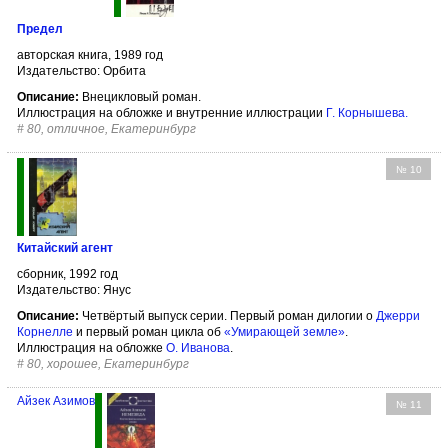
Предел
авторская книга, 1989 год
Издательство: Орбита
Описание:
Внецикловый роман.
Иллюстрация на обложке и внутренние иллюстрации
Г. Корнышева
.
#
80, отличное, Екатеринбург
№ 10
Китайский агент
сборник, 1992 год
Издательство: Янус
Описание:
Четвёртый выпуск серии. Первый роман дилогии о
Джерри
Корнелле
и первый роман цикла об
«Умирающей земле»
.
Иллюстрация на обложке
О. Иванова
.
#
80, хорошее, Екатеринбург
Айзек Азимов
№ 11