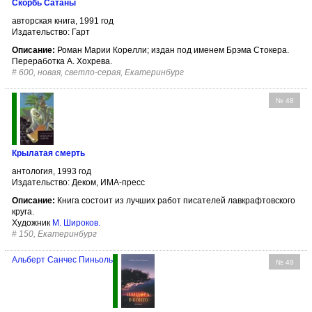
Скорбь Сатаны
авторская книга, 1991 год
Издательство: Гарт
Описание:
Роман Марии Корелли; издан под именем Брэма Стокера.
Переработка А. Хохрева.
#
600, новая, светло-серая, Екатеринбург
№ 48
Крылатая смерть
антология, 1993 год
Издательство: Деком, ИМА-пресс
Описание:
Книга состоит из лучших работ писателей лавкрафтовского
круга.
Художник
М. Широков
.
#
150, Екатеринбург
Альберт Санчес Пиньоль
№ 49