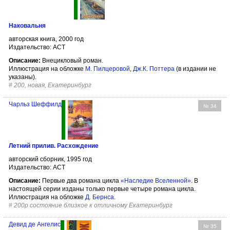
Наковальня
авторская книга, 2000 год
Издательство: АСТ
Описание:
Внецикловый роман.
Иллюстрация на обложке
М. Пилцеровой
,
Дж.К. Поттера
(в издании не
указаны).
#
200, новая, Екатеринбург
Чарльз Шеффилд
№ 34
Летний прилив. Расхождение
авторский сборник, 1995 год
Издательство: АСТ
Описание:
Первые два романа цикла
«Наследие Вселенной»
. В
настоящей серии изданы только первые четыре романа цикла.
Иллюстрация на обложке
Д. Бернса
.
#
200р состояние близкое к отличному Екатеринбург
Девид де Ангелис
№ 35