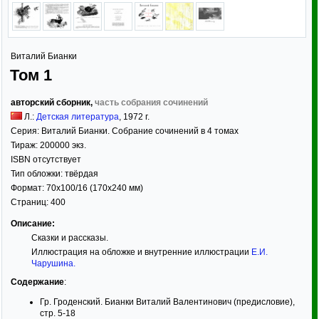
Виталий Бианки
Том 1
авторский сборник,
часть собрания сочинений
Л.:
Детская литература
,
1972
г.
Серия:
Виталий Бианки. Собрание сочинений в 4 томах
Тираж:
200000 экз.
ISBN отсутствует
Тип обложки:
твёрдая
Формат:
70x100/16
(170x240 мм)
Страниц:
400
Описание:
Сказки и рассказы.
Иллюстрация на обложке и внутренние иллюстрации
Е.И.
Чарушина
.
Содержание
:
Гр. Гроденский. Бианки Виталий Валентинович (предисловие),
стр. 5-18