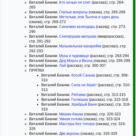
Виталий Бианки.
Кто ночью не спит
(рассказ), стр. 264-
265
Виталий Бианки.
Глупые вопросы
(сказка), стр. 265-269
Виталий Бианки.
Метельки, или Тысяча и один день
(сказка), стр. 269-272
Виталий Бианки.
Синичкин календарь
(сказка), стр. 273-
290
Виталий Бианки.
Снегирушка-милушка
(микрорассказ),
стр. 291-292
Виталий Бианки.
Музыкальная канарейка
(рассказ), стр.
292-293
Виталий Бианки.
Муха и чудовище
(рассказ), стр. 293-294
Виталий Бианки.
Дед Мороз и Весна
(сказка), стр. 295-299
Виталий Бианки.
Лай
(рассказ), стр. 300-307
ПРЯТКИ
Виталий Бианки.
Косой Санька
(рассказ), стр. 308-
310
Виталий Бианки.
Сила не берёт
(рассказ), стр. 310-
313
Виталий Бианки.
Рябчики
(рассказ), стр. 313-315
Виталий Бианки.
Гоглюшка
(рассказ), стр. 315-318
Виталий Бианки.
Храбрый Ваня
(рассказ), стр. 318-
319
Виталий Бианки.
Мишка-башка
(сказка), стр. 320-323
Виталий Бианки.
Умная голова
(сказка), стр. 323-324
Виталий Бианки.
Мастера без топора
(сказка), стр. 324-
326
Виталий Бианки.
Две вороны
(сказка), стр. 326-329