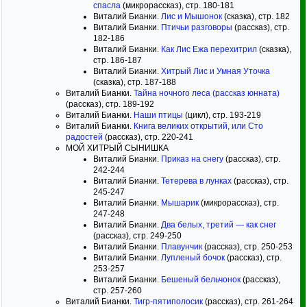
спасла
(микрорассказ), стр. 180-181
Виталий Бианки.
Лис и Мышонок
(сказка), стр. 182
Виталий Бианки.
Птичьи разговоры
(рассказ), стр.
182-186
Виталий Бианки.
Как Лис Ежа перехитрил
(сказка),
стр. 186-187
Виталий Бианки.
Хитрый Лис и Умная Уточка
(сказка), стр. 187-188
Виталий Бианки.
Тайна ночного леса (рассказ юнната)
(рассказ), стр. 189-192
Виталий Бианки.
Наши птицы
(цикл), стр. 193-219
Виталий Бианки.
Книга великих открытий, или Сто
радостей
(рассказ), стр. 220-241
МОЙ ХИТРЫЙ СЫНИШКА
Виталий Бианки.
Приказ на снегу
(рассказ), стр.
242-244
Виталий Бианки.
Тетерева в лунках
(рассказ), стр.
245-247
Виталий Бианки.
Мышарик
(микрорассказ), стр.
247-248
Виталий Бианки.
Два белых, третий — как снег
(рассказ), стр. 249-250
Виталий Бианки.
Плавунчик
(рассказ), стр. 250-253
Виталий Бианки.
Лупленый бочок
(рассказ), стр.
253-257
Виталий Бианки.
Бешеный бельчонок
(рассказ),
стр. 257-260
Виталий Бианки.
Тигр-пятиполосик
(рассказ), стр. 261-264