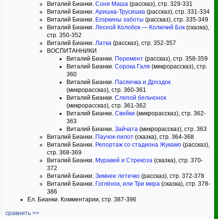
Виталий Бианки.
Соня Маша
(рассказ), стр. 329-331
Виталий Бианки.
Аришка-Трусишка
(рассказ), стр. 331-334
Виталий Бианки.
Егоркины заботы
(рассказ), стр. 335-349
Виталий Бианки.
Лесной Колобок — Колючий Бок
(сказка),
стр. 350-352
Виталий Бианки.
Латка
(рассказ), стр. 352-357
ВОСПИТАННИКИ
Виталий Бианки.
Перемент
(рассказ), стр. 358-359
Виталий Бианки.
Сорока Галя
(микрорассказ), стр.
360
Виталий Бианки.
Пасяечка и Дроздок
(микрорассказ), стр. 360-361
Виталий Бианки.
Слепой бельчонок
(микрорассказ), стр. 361-362
Виталий Бианки.
Свейки
(микрорассказ), стр. 362-
363
Виталий Бианки.
Зайчата
(микрорассказ), стр. 363
Виталий Бианки.
Паучок-пилот
(сказка), стр. 364-368
Виталий Бианки.
Репортаж со стадиона Жукамо
(рассказ),
стр. 368-369
Виталий Бианки.
Муравей и Стрекоза
(сказка), стр. 370-
372
Виталий Бианки.
Зимнее летечко
(рассказ), стр. 372-378
Виталий Бианки.
Гоглёнок, или Три мира
(сказка), стр. 378-
386
Ел. Бианки. Комментарии, стр. 387-396
сравнить >>