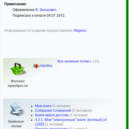
Примечание:
Оформление
В. Зенькович
.
Подписано к печати 04.07.1972.
Информация об издании предоставлена:
Magnus
Все книжные полки »
(10)
manitou
Желают
приобрести
Мои книги
(5 человек)
Собрания Сочинений
(3 человека)
Книги моего детства
(1 человек)
4.2.1. Мои "электронные" книги: [полные] с/с
Книжные
(1655
(1 человек)
полки