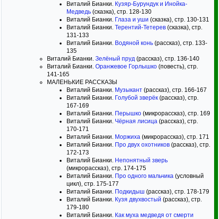
Виталий Бианки.
Кузяр-Бурундук и Инойка-
Медведь
(сказка), стр. 128-130
Виталий Бианки.
Глаза и уши
(сказка), стр. 130-131
Виталий Бианки.
Терентий-Тетерев
(сказка), стр.
131-133
Виталий Бианки.
Водяной конь
(рассказ), стр. 133-
135
Виталий Бианки.
Зелёный пруд
(рассказ), стр. 136-140
Виталий Бианки.
Оранжевое Горлышко
(повесть), стр.
141-165
МАЛЕНЬКИЕ РАССКАЗЫ
Виталий Бианки.
Музыкант
(рассказ), стр. 166-167
Виталий Бианки.
Голубой зверёк
(рассказ), стр.
167-169
Виталий Бианки.
Перышко
(микрорассказ), стр. 169
Виталий Бианки.
Чёрная лисица
(рассказ), стр.
170-171
Виталий Бианки.
Моржиха
(микрорассказ), стр. 171
Виталий Бианки.
Про двух охотников
(рассказ), стр.
172-173
Виталий Бианки.
Непонятный зверь
(микрорассказ), стр. 174-175
Виталий Бианки.
Про одного мальчика
(условный
цикл), стр. 175-177
Виталий Бианки.
Подкидыш
(рассказ), стр. 178-179
Виталий Бианки.
Кузя двухвостый
(рассказ), стр.
179-180
Виталий Бианки.
Как муха медведя от смерти