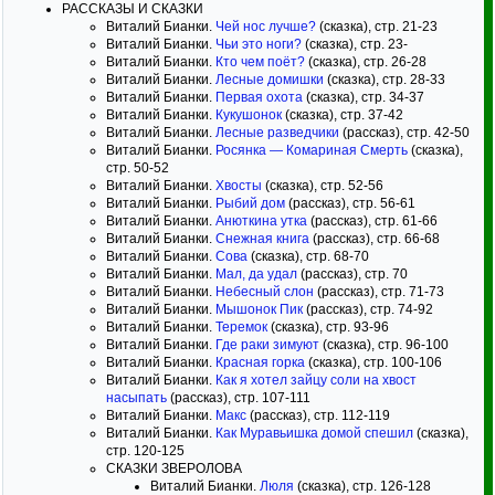
РАССКАЗЫ И СКАЗКИ
Виталий Бианки.
Чей нос лучше?
(сказка), стр. 21-23
Виталий Бианки.
Чьи это ноги?
(сказка), стр. 23-
Виталий Бианки.
Кто чем поёт?
(сказка), стр. 26-28
Виталий Бианки.
Лесные домишки
(сказка), стр. 28-33
Виталий Бианки.
Первая охота
(сказка), стр. 34-37
Виталий Бианки.
Кукушонок
(сказка), стр. 37-42
Виталий Бианки.
Лесные разведчики
(рассказ), стр. 42-50
Виталий Бианки.
Росянка — Комариная Смерть
(сказка),
стр. 50-52
Виталий Бианки.
Хвосты
(сказка), стр. 52-56
Виталий Бианки.
Рыбий дом
(рассказ), стр. 56-61
Виталий Бианки.
Анюткина утка
(рассказ), стр. 61-66
Виталий Бианки.
Снежная книга
(рассказ), стр. 66-68
Виталий Бианки.
Сова
(сказка), стр. 68-70
Виталий Бианки.
Мал, да удал
(рассказ), стр. 70
Виталий Бианки.
Небесный слон
(рассказ), стр. 71-73
Виталий Бианки.
Мышонок Пик
(рассказ), стр. 74-92
Виталий Бианки.
Теремок
(сказка), стр. 93-96
Виталий Бианки.
Где раки зимуют
(сказка), стр. 96-100
Виталий Бианки.
Красная горка
(сказка), стр. 100-106
Виталий Бианки.
Как я хотел зайцу соли на хвост
насыпать
(рассказ), стр. 107-111
Виталий Бианки.
Макс
(рассказ), стр. 112-119
Виталий Бианки.
Как Муравьишка домой спешил
(сказка),
стр. 120-125
СКАЗКИ ЗВЕРОЛОВА
Виталий Бианки.
Люля
(сказка), стр. 126-128