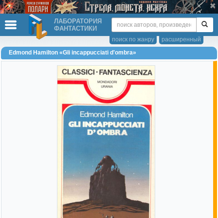
ЛАБОРАТОРИЯ
ФАНТАСТИКИ
поиск по жанру
расширенный
Edmond Hamilton «Gli incappucciati d'ombra»