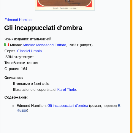
Edmond Hamilton
Gli incappucciati d'ombra
Язык издания:
итальянский
Milano:
Arnoldo Mondadori Editore
,
1982
г. (август)
Серия:
Classici Urania
ISBN отсутствует
Тип обложки:
мягкая
Страниц:
164
Описание:
Il romanzo è fuori ciclo.
Illustrazione di copertina di
Karel Thole
.
Содержание
:
Edmond Hamilton.
Gli incappucciati d'ombra
(роман,
перевод
B.
Russo
)