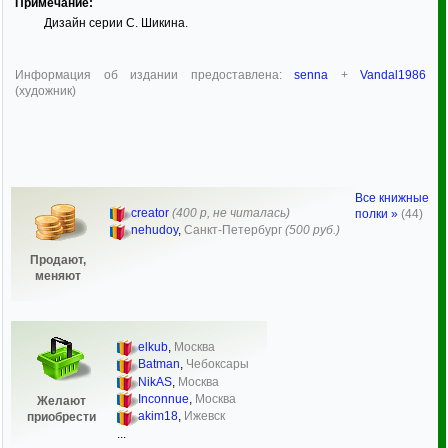
Примечание:
Дизайн серии С. Шикина.
Информация об издании предоставлена:
senna
+
Vandal1986
(художник)
Все книжные
creator
(400 р, не читалась)
полки »
(44)
nehudoy
,
Санкт-Петербург
(500 руб.)
Продают,
меняют
elkub
,
Москва
Batman
,
Чебоксары
NikAS
,
Москва
Inconnue
,
Москва
Желают
akim18
,
Ижевск
приобрести
...