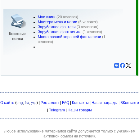
Мои книги
(20 человек)
Мастера меча и магии
(6 человек)
Зарубежное фэнтези
(3 человека)
Зарубежная фантастика
(1 человек)
Книжные
Много разной хорошей фантастики
(1
полки
человек)
...
О сайте
(
eng
,
fra
,
укр
) |
Регламент
|
FAQ
|
Контакты
|
Наши награды
|
ВКонтакте
|
Telegram
|
Наши товары
Любое использование материалов сайта допускается только с указанием
активной ссылки на источник.