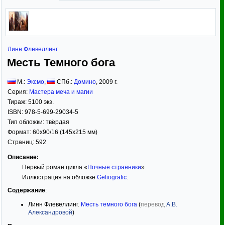
Линн Флевеллинг
Месть Темного бога
М.:
Эксмо
,
СПб.:
Домино
,
2009
г.
Серия:
Мастера меча и магии
Тираж:
5100 экз.
ISBN:
978-5-699-29034-5
Тип обложки:
твёрдая
Формат:
60x90/16
(145x215 мм)
Страниц:
592
Описание:
Первый роман цикла «
Ночные странники
».
Иллюстрация на обложке
Geliografic
.
Содержание
:
Линн Флевеллинг.
Месть темного бога
(
перевод
А.В.
Александровой
)