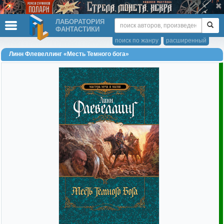
ЛАБОРАТОРИЯ
ФАНТАСТИКИ
поиск по жанру
расширенный
Линн Флевеллинг «Месть Темного бога»