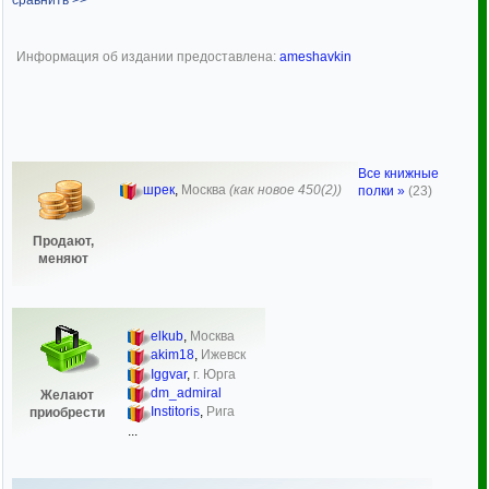
сравнить >>
Информация об издании предоставлена:
ameshavkin
Все книжные
шрек
,
Москва
(как новое 450(2))
полки »
(23)
Продают,
меняют
elkub
,
Москва
akim18
,
Ижевск
Iggvar
,
г. Юрга
dm_admiral
Желают
Institoris
,
Рига
приобрести
...