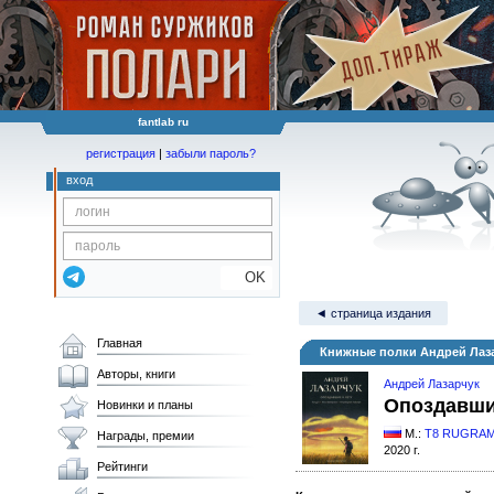
fantlab ru
регистрация
|
забыли пароль?
вход
OK
◄ страница издания
Главная
Книжные полки Андрей Лаза
Авторы, книги
Андрей Лазарчук
Опоздавшие
Новинки и планы
М.:
T8 RUGRA
Награды, премии
2020 г.
Рейтинги