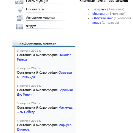
Книжные полки посетителей:
Рекомендации
Посетители
Лазарчук
(1 человек)
Мои книги
(1 человек)
Авторские колонки
Обложки книг
(1 человек)
поиск
(1 человек)
Форум
информация, новости
9 августа 2026 г.
Составлена библиография
Николая
Гейнце
7 августа 2026 г.
Составлена библиография
Оливера
К. Лэнгмида
6 августа 2026 г.
Составлена библиография
Вероники
Дж. Генри
5 августа 2026 г.
Составлена библиография
Махмуда
Эль-Сайеда
4 августа 2026 г.
Составлена библиография
Маркуса
Кливера