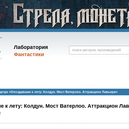
Лаборатория
Фантастики
рчук «Опоздавшие к лету: Колдун. Мост Ватерлоо. Аттракцион Лавьери»
 к лету: Колдун. Мост Ватерлоо. Аттракцион Ла
M