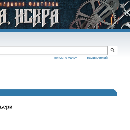
поиск по жанру
расширенный
вьери