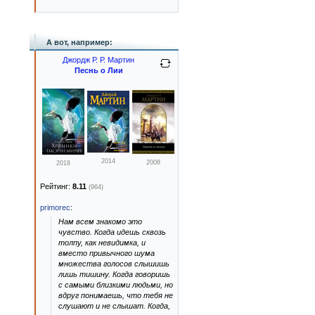
А вот, например:
Джордж Р. Р. Мартин
Песнь о Лии
2014
2008
2018
Рейтинг:
8.11
(964)
primorec
:
Нам всем знакомо это
чувство. Когда идешь сквозь
толпу, как невидимка, и
вместо привычного шума
множества голосов слышишь
лишь тишину. Когда говоришь
с самыми близкими людьми, но
вдруг понимаешь, что тебя не
слушают и не слышат. Когда,