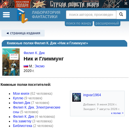
ЛАБОРАТОРИЯ
ФАНТАСТИКИ
поиск по жанру
расширенный
◄ страница издания
Книжные полки Филип К. Дик «Ник и Глиммунг»
Филип К. Дик
Ник и Глиммунг
М.:
Эксмо
2020 г.
Книжные полки посетителей:
Мои книги
(62 человека)
ingvar1964
Куплю
(9 человек)
Филип Дик
(7 человек)
Добавил: 9 июня 2024 г.
Филип К. Дик. Электрические
Заходил: 7 августа 2026 г.
сны
(5 человек)
к полке >
Филип К. Дик
(4 человека)
На заметку
(3 человека)
Библиотека
(2 человека)