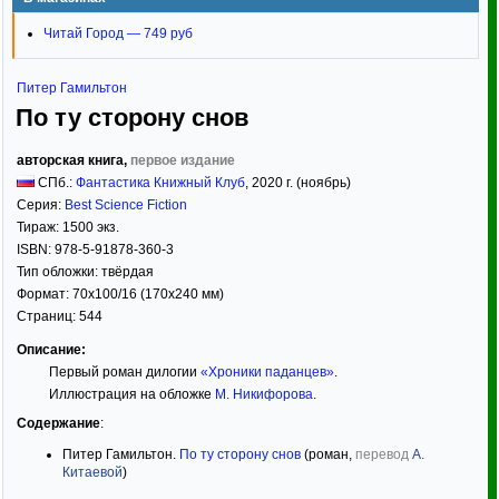
Читай Город — 749 руб
Питер Гамильтон
По ту сторону снов
авторская книга,
первое издание
СПб.:
Фантастика Книжный Клуб
,
2020
г. (ноябрь)
Серия:
Best Science Fiction
Тираж:
1500 экз.
ISBN:
978-5-91878-360-3
Тип обложки:
твёрдая
Формат:
70x100/16
(170x240 мм)
Страниц:
544
Описание:
Первый роман дилогии
«Хроники паданцев»
.
Иллюстрация на обложке
М. Никифорова
.
Содержание
:
Питер Гамильтон.
По ту сторону снов
(роман,
перевод
А.
Китаевой
)