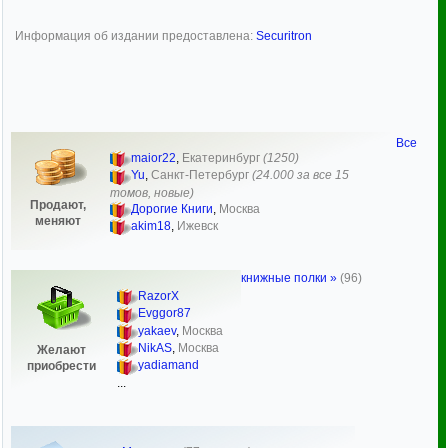
Информация об издании предоставлена:
Securitron
Все
maior22
,
Екатеринбург
(1250)
Yu
,
Санкт-Петербург
(24.000 за все 15
томов, новые)
Продают,
Дорогие Книги
,
Москва
меняют
akim18
,
Ижевск
книжные полки »
(96)
RazorX
Evggor87
yakaev
,
Москва
NikAS
,
Москва
Желают
yadiamand
приобрести
...