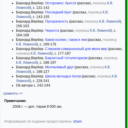
Бернард Вербер.
Осторожно: бьется
(рассказ,
перевод
К.В.
Левиной
), с. 131-142
Бернард Вербер.
Последний бунт
(рассказ,
перевод
К.В.
Левиной
), с. 143-155
Бернард Вербер.
Прозрачность
(рассказ,
перевод
К.В. Левиной
),
156-163
Бернард Вербер.
Чернота
(рассказ,
перевод
К.В. Левиной
), с.
164-168
Бернард Вербер.
Каков хозяин, таков и лев
(рассказ,
перевод
К.В. Левиной
), с. 169-176
Бернард Вербер.
Слишком совершенный для меня мир
(рассказ,
перевод
К.В. Левиной
), с. 177-187
Бернард Вербер.
Бархатный тоталитаризм
(рассказ,
перевод
К.В. Левиной
), с. 188-197
Бернард Вербер.
Молчаливый друг
(рассказ,
перевод
К.В.
Левиной
), с. 198-227
Бернард Вербер.
Школа молодых богов
(рассказ,
перевод
К.В.
Левиной
), с. 228-241
Об авторе с. 242-244
сравнить >>
Примечание:
2008 г. — доп. тираж 8 000 экз.
Информация об издании предоставлена:
sham