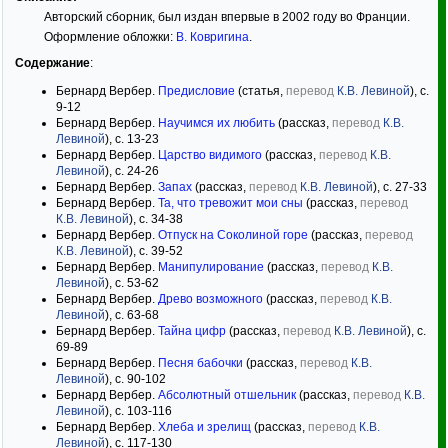
Авторский сборник, был издан впервые в 2002 году во Франции.
Оформление обложки:
В. Ковригина
.
Содержание
:
Бернард Вербер.
Предисловие
(статья,
перевод
К.В. Левиной
), с.
9-12
Бернард Вербер.
Научимся их любить
(рассказ,
перевод
К.В.
Левиной
), с. 13-23
Бернард Вербер.
Царство видимого
(рассказ,
перевод
К.В.
Левиной
), с. 24-26
Бернард Вербер.
Запах
(рассказ,
перевод
К.В. Левиной
), с. 27-33
Бернард Вербер.
Та, что тревожит мои сны
(рассказ,
перевод
К.В. Левиной
), с. 34-38
Бернард Вербер.
Отпуск на Соколиной горе
(рассказ,
перевод
К.В. Левиной
), с. 39-52
Бернард Вербер.
Манипулирование
(рассказ,
перевод
К.В.
Левиной
), с. 53-62
Бернард Вербер.
Древо возможного
(рассказ,
перевод
К.В.
Левиной
), с. 63-68
Бернард Вербер.
Тайна цифр
(рассказ,
перевод
К.В. Левиной
), с.
69-89
Бернард Вербер.
Песня бабочки
(рассказ,
перевод
К.В.
Левиной
), с. 90-102
Бернард Вербер.
Абсолютный отшельник
(рассказ,
перевод
К.В.
Левиной
), с. 103-116
Бернард Вербер.
Хлеба и зрелищ
(рассказ,
перевод
К.В.
Левиной
), с. 117-130