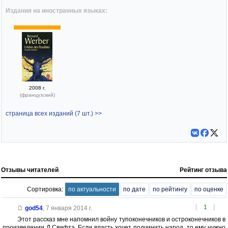
Издания на иностранных языках:
2008 г.
(французский)
страница всех изданий (7 шт.) >>
Отзывы читателей
Рейтинг отзыва
Сортировка:
по актуальности
по дате
по рейтингу
по оценке
[
1
]
god54
,
7 января 2014 г.
Этот рассказ мне напомнил войну тупоконечников и остроконечников в
произведении Д.Свифта. Если власть хочет подчинить народ, то ему нужно