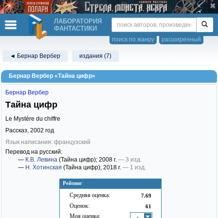
ЛАБОРАТОРИЯ
ФАНТАСТИКИ
поиск по жанру
расширенный
◄ Бернар Вербер
издания (7)
Бернар Вербер «Тайна цифр»
Бернар Вербер
Тайна цифр
Le Mystère du chiffre
Рассказ,
2002
год
Язык написания: французский
Перевод на русский:
—
К.В. Левина
(Тайна цифр)
; 2008 г.
— 3 изд.
—
Н. Хотинская
(Тайна цифр)
; 2018 г.
— 1 изд.
Рейтинг
Средняя оценка:
7.69
Оценок:
61
Моя оценка:
-