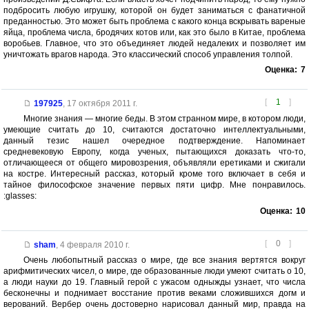
подбросить любую игрушку, которой он будет заниматься с фанатичной
преданностью. Это может быть проблема с какого конца вскрывать вареные
яйца, проблема числа, бродячих котов или, как это было в Китае, проблема
воробьев. Главное, что это объединяет людей недалеких и позволяет им
уничтожать врагов народа. Это классический способ управления толпой.
Оценка:
7
[
1
]
197925
,
17 октября 2011 г.
Многие знания — многие беды. В этом странном мире, в котором люди,
умеющие считать до 10, считаются достаточно интеллектуальными,
данный тезис нашел очередное подтверждение. Напоминает
средневековую Европу, когда ученых, пытающихся доказать что-то,
отличающееся от общего мировозрения, объявляли еретиками и сжигали
на костре. Интересный рассказ, который кроме того включает в себя и
тайное философское значение первых пяти цифр. Мне понравилось.
:glasses:
Оценка:
10
[
0
]
sham
,
4 февраля 2010 г.
Очень любопытный рассказ о мире, где все знания вертятся вокруг
арифмитических чисел, о мире, где образованные люди умеют считать о 10,
а люди науки до 19. Главный герой с ужасом одныжды узнает, что числа
бесконечны и поднимает восстание против веками сложившихся догм и
верований. Вербер очень достоверно нарисовал данный мир, правда на