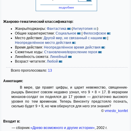
подробнее
Жанрово-тематический классификатор:
Жанры/поджанры:
Фантастика
(
Антиутопия
)
Общие характеристики:
Социальное
|
Философское
Место действия:
Другой мир, не связанный с нашим
|
Неопределённое место действия
Время действия:
Неопределённое время действия
Сюжетные ходы:
Становление/взросление героя
Линейность сюжета:
Линейный
Возраст читателя:
Любой
Всего проголосовало:
13
Аннотация:
В мире, где правят цифры, и царит невежество, священник-
рыцарь Винсент совсем недавно узнал, что 9 + 8 = 17. В иерархии
монахов-солдат он поднялся до 17 уровня — достаточно высокого
уровня по тем временам. Теперь Винсенту предстояло познать,
сколько будет 9 + 9, но чем обернутся для него эти знания?
©
vmesto_konfet
Входит в:
— сборник
«Древо возможного и другие истории»
, 2002 г.