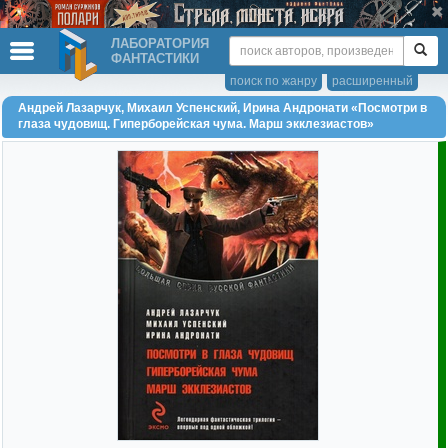
ЛАБОРАТОРИЯ
ФАНТАСТИКИ
поиск по жанру
расширенный
Андрей Лазарчук, Михаил Успенский, Ирина Андронати «Посмотри в
глаза чудовищ. Гиперборейская чума. Марш экклезиастов»