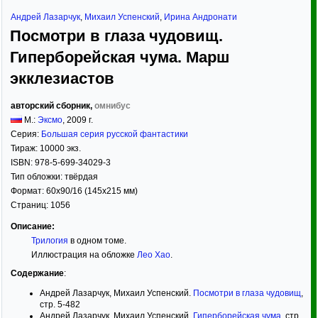
Андрей Лазарчук
,
Михаил Успенский
,
Ирина Андронати
Посмотри в глаза чудовищ.
Гиперборейская чума. Марш
экклезиастов
авторский сборник,
омнибус
М.:
Эксмо
,
2009
г.
Серия:
Большая серия русской фантастики
Тираж:
10000 экз.
ISBN:
978-5-699-34029-3
Тип обложки:
твёрдая
Формат:
60x90/16
(145x215 мм)
Страниц:
1056
Описание:
Трилогия
в одном томе.
Иллюстрация на обложке
Лео Хао
.
Содержание
:
Андрей Лазарчук, Михаил Успенский.
Посмотри в глаза чудовищ
,
стр. 5-482
Андрей Лазарчук, Михаил Успенский.
Гиперборейская чума
, стр.