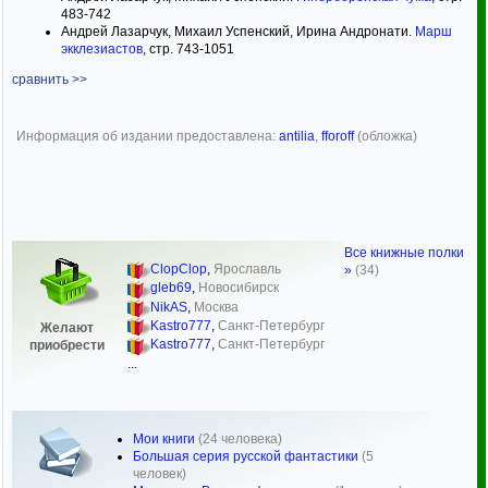
483-742
Андрей Лазарчук, Михаил Успенский, Ирина Андронати.
Марш
экклезиастов
, стр. 743-1051
сравнить >>
Информация об издании предоставлена:
antilia
,
fforoff
(обложка)
Все книжные полки
ClopClop
,
Ярославль
»
(34)
gleb69
,
Новосибирск
NikAS
,
Москва
Kastro777
,
Санкт-Петербург
Желают
Kastro777
,
Санкт-Петербург
приобрести
...
Мои книги
(24 человека)
Большая серия русской фантастики
(5
человек)