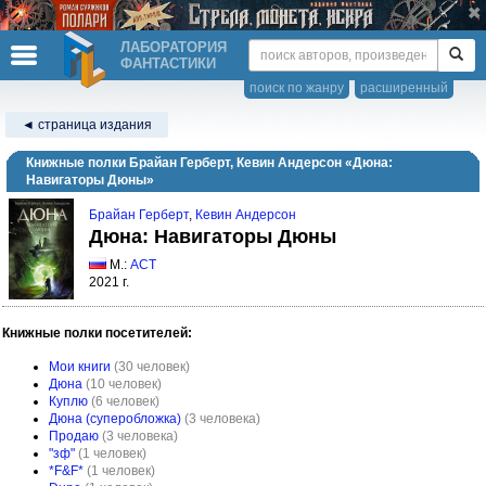
ЛАБОРАТОРИЯ
ФАНТАСТИКИ
поиск по жанру
расширенный
◄ страница издания
Книжные полки Брайан Герберт, Кевин Андерсон «Дюна:
Навигаторы Дюны»
Брайан Герберт
,
Кевин Андерсон
Дюна: Навигаторы Дюны
М.:
АСТ
2021 г.
Книжные полки посетителей:
Мои книги
(30 человек)
Дюна
(10 человек)
Куплю
(6 человек)
Дюна (суперобложка)
(3 человека)
Продаю
(3 человека)
"зф"
(1 человек)
*F&F*
(1 человек)