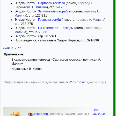
Эндрю Нортон.
Саргассы космоса
(роман,
перевод
С.
Бережкова
,
С. Витина
), стр. 5-125
Эндрю Нортон.
Зачумлённый корабль
(роман,
перевод
А.
Малина
), стр. 127-231
Эндрю Нортон.
Планета зомби
(повесть,
перевод
А. Малина
),
стр. 233-275
Эндрю Нортон.
На штемпеле — звёзды
(роман,
перевод
А.
Малина
), стр. 277-386
Эндрю Нортон, стр. 387-391
Произведения, написанные Эндрю Нортон, стр. 391-396
сравнить >>
Примечание:
В самом издании перевод «Саргассов космоса» приписан А.
Малину.
Издатель К.В. Кренов.
Информация об издании предоставлена:
viv27
,
Chosen
(доп. изобр.)
Все
Гвардеец
,
Таллин
(70 супер отличн.)
книжные