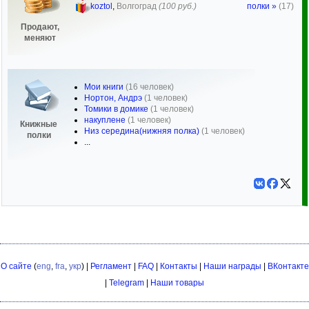
полки »
(17)
koztol
,
Волгоград
(100 руб.)
Продают,
меняют
Мои книги
(16 человек)
Нортон, Андрэ
(1 человек)
Томики в домике
(1 человек)
накуплене
(1 человек)
Книжные
Низ середина(нижняя полка)
(1 человек)
полки
...
О сайте
(
eng
,
fra
,
укр
) |
Регламент
|
FAQ
|
Контакты
|
Наши награды
|
ВКонтакте
|
Telegram
|
Наши товары