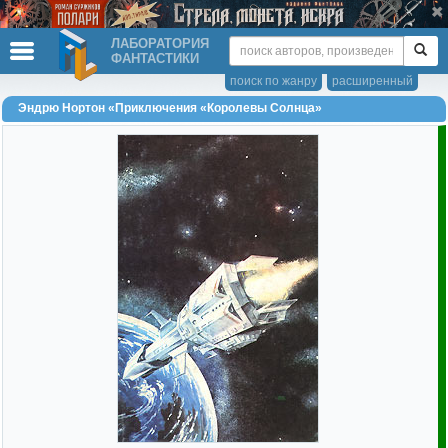
ЛАБОРАТОРИЯ
ФАНТАСТИКИ
поиск по жанру
расширенный
Эндрю Нортон «Приключения «Королевы Солнца»