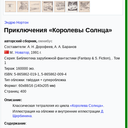
Эндрю Нортон
Приключения «Королевы Солнца»
авторский сборник,
омнибус
Составители:
А. Н. Дорофеев
, А. А. Баранов
М.:
Новатор
,
1991
г.
Серия:
Библиотека зарубежной фантастики (Fantasy & S. Fiction)
, . Том
1
Тираж:
160000 экз.
ISBN:
5-865862-019-1, 5-865862-009-4
Тип обложки:
твёрдая
+ суперобложка
Формат:
60x88/16
(140x205 мм)
Страниц:
400
Описание:
Классическая тетралогия из цикла
«Королева Солнца»
.
Иллюстрация на обложке и внутренние иллюстрации
Д.
Щербинина
.
Содержание
: