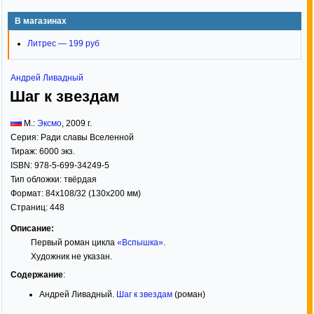
В магазинах
Литрес — 199 руб
Андрей Ливадный
Шаг к звездам
М.:
Эксмо
,
2009
г.
Серия:
Ради славы Вселенной
Тираж:
6000 экз.
ISBN:
978-5-699-34249-5
Тип обложки:
твёрдая
Формат:
84x108/32
(130x200 мм)
Страниц:
448
Описание:
Первый роман цикла
«Вспышка»
.
Художник не указан.
Содержание
:
Андрей Ливадный.
Шаг к звездам
(роман)