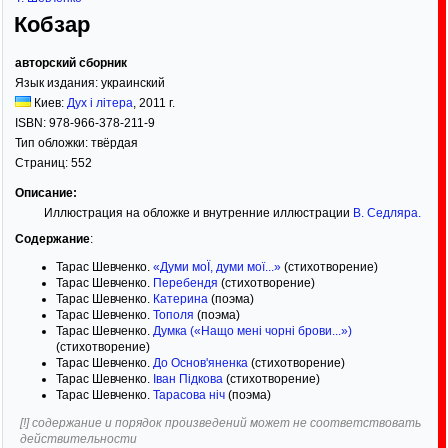
Кобзар
авторский сборник
Язык издания:
украинский
Киев:
Дух і літера
,
2011
г.
ISBN:
978-966-378-211-9
Тип обложки:
твёрдая
Страниц:
552
Описание:
Иллюстрация на обложке и внутренние иллюстрации
В. Седляра
.
Содержание
:
Тарас Шевченко.
«Думи моЇ, думи мої...»
(стихотворение)
Тарас Шевченко.
Перебендя
(стихотворение)
Тарас Шевченко.
Катерина
(поэма)
Тарас Шевченко.
Тополя
(поэма)
Тарас Шевченко.
Думка («Нащо мені чорні брови...»)
(стихотворение)
Тарас Шевченко.
До Основ'яненка
(стихотворение)
Тарас Шевченко.
Іван Підкова
(стихотворение)
Тарас Шевченко.
Тарасова ніч
(поэма)
[!] содержание и порядок произведений может не соответствовать
действительности