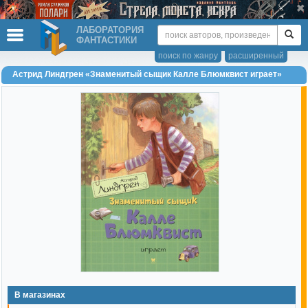
ЛАБОРАТОРИЯ
ФАНТАСТИКИ
поиск по жанру
расширенный
Астрид Линдгрен «Знаменитый сыщик Калле Блюмквист играет»
В магазинах