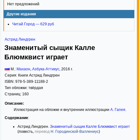
Нет предложений
Другие издания
Читай Город — 629 руб
Астрид Линдгрен
Знаменитый сыщик Калле
Блюмквист играет
М.:
Махаон
,
Азбука-Аттикус
,
2016
г.
Серия:
Книги Астрид Линдгрен
ISBN:
978-5-389-11188-2
Тип обложки:
твёрдая
Страниц:
160
Описание:
Иллюстрация на обложке и внутренние иллюстрации
А. Гапея
.
Содержание
:
Астрид Линдгрен.
Знаменитый сыщик Калле Блюмквист играет
(повесть,
перевод
Н. Городинской-Валлениус
)