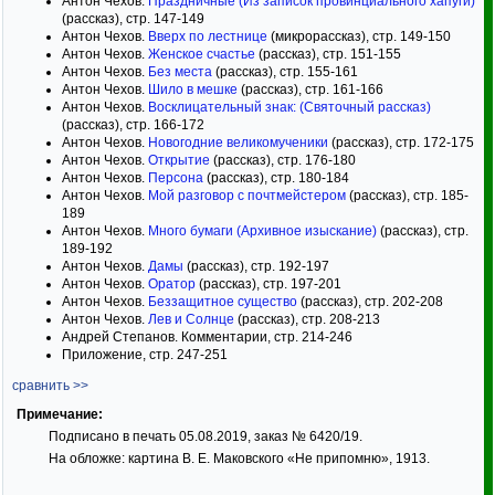
Антон Чехов.
Праздничные (Из записок провинциального хапуги)
(рассказ), стр. 147-149
Антон Чехов.
Вверх по лестнице
(микрорассказ), стр. 149-150
Антон Чехов.
Женское счастье
(рассказ), стр. 151-155
Антон Чехов.
Без места
(рассказ), стр. 155-161
Антон Чехов.
Шило в мешке
(рассказ), стр. 161-166
Антон Чехов.
Восклицательный знак: (Святочный рассказ)
(рассказ), стр. 166-172
Антон Чехов.
Новогодние великомученики
(рассказ), стр. 172-175
Антон Чехов.
Открытие
(рассказ), стр. 176-180
Антон Чехов.
Персона
(рассказ), стр. 180-184
Антон Чехов.
Мой разговор с почтмейстером
(рассказ), стр. 185-
189
Антон Чехов.
Много бумаги (Архивное изыскание)
(рассказ), стр.
189-192
Антон Чехов.
Дамы
(рассказ), стр. 192-197
Антон Чехов.
Оратор
(рассказ), стр. 197-201
Антон Чехов.
Беззащитное существо
(рассказ), стр. 202-208
Антон Чехов.
Лев и Солнце
(рассказ), стр. 208-213
Андрей Степанов. Комментарии, стр. 214-246
Приложение, стр. 247-251
сравнить >>
Примечание:
Подписано в печать 05.08.2019, заказ № 6420/19.
На обложке: картина В. Е. Маковского «Не припомню», 1913.