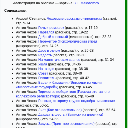
Иллюстрация на обложке — картина
В.Е. Маковского
Содержание
:
Андрей Степанов.
Чеховские рассказы о чиновниках
(статья),
стр. 5-14
Антон Чехов.
Речь и ремешок
(рассказ), стр. 17-19
Антон Чехов.
Нарвался
(рассказ), стр. 19-22
Антон Чехов.
Добрый знакомый
(микрорассказ), стр. 22-23
Антон Чехов.
Пережитое (Психологический этюд)
(микрорассказ), стр. 24-25
Антон Чехов.
Двое в одном
(рассказ), стр. 25-28
Антон Чехов.
Радость
(рассказ), стр. 28-30
Антон Чехов.
На магнетическом сеансе
(рассказ), стр. 31-34
Антон Чехов.
Ушла
(рассказ), стр. 34-36
Антон Чехов.
На гвозде
(рассказ), стр. 36-38
Антон Чехов.
Совет
(рассказ), стр. 38-40
Антон Чехов.
Ревнитель
(рассказ), стр. 40-42
Антон Чехов.
Баран и барышня: (Эпизодик из жизни
«милостивых государей»)
(рассказ), стр. 43-45
Антон Чехов.
Торжество победителя (Рассказ отставного
коллежского регистратора)
(рассказ), стр. 45-49
Антон Чехов.
Рассказ, которому трудно подобрать название
(рассказ), стр. 50-51
Антон Чехов.
Лист (Кое-что пасхальное)
(рассказ), стр. 52-54
Антон Чехов.
Двадцать шесть: (Выписки из дневника)
(микрорассказ), стр. 54-56
Антон Чехов.
Закуска (Приятное воспоминание)
(рассказ), стр.