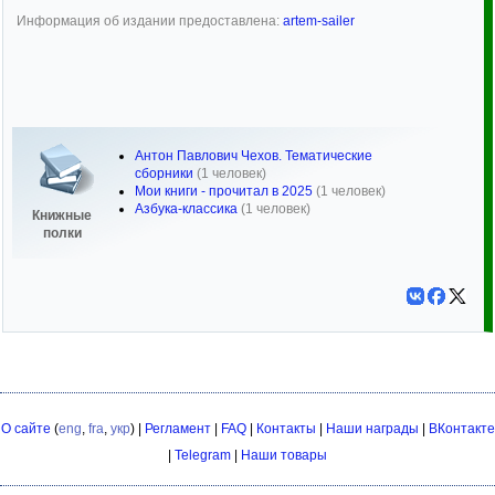
Информация об издании предоставлена:
artem-sailer
Антон Павлович Чехов. Тематические
сборники
(1 человек)
Мои книги - прочитал в 2025
(1 человек)
Азбука-классика
(1 человек)
Книжные
полки
О сайте
(
eng
,
fra
,
укр
) |
Регламент
|
FAQ
|
Контакты
|
Наши награды
|
ВКонтакте
|
Telegram
|
Наши товары