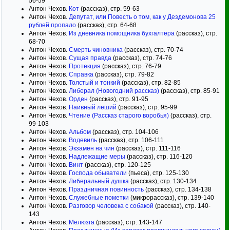
56-59
Антон Чехов.
Кот
(рассказ), стр. 59-63
Антон Чехов.
Депутат, или Повесть о том, как у Дездемонова 25
рублей пропало
(рассказ), стр. 64-68
Антон Чехов.
Из дневника помощника бухгалтера
(рассказ), стр.
68-70
Антон Чехов.
Смерть чиновника
(рассказ), стр. 70-74
Антон Чехов.
Сущая правда
(рассказ), стр. 74-76
Антон Чехов.
Протекция
(рассказ), стр. 76-79
Антон Чехов.
Справка
(рассказ), стр. 79-82
Антон Чехов.
Толстый и тонкий
(рассказ), стр. 82-85
Антон Чехов.
Либерал (Новогодний рассказ)
(рассказ), стр. 85-91
Антон Чехов.
Орден
(рассказ), стр. 91-95
Антон Чехов.
Наивный леший
(рассказ), стр. 95-99
Антон Чехов.
Чтение (Рассказ старого воробья)
(рассказ), стр.
99-103
Антон Чехов.
Альбом
(рассказ), стр. 104-106
Антон Чехов.
Водевиль
(рассказ), стр. 106-111
Антон Чехов.
Экзамен на чин
(рассказ), стр. 111-116
Антон Чехов.
Надлежащие меры
(рассказ), стр. 116-120
Антон Чехов.
Винт
(рассказ), стр. 120-125
Антон Чехов.
Господа обыватели
(пьеса), стр. 125-130
Антон Чехов.
Либеральный душка
(рассказ), стр. 130-134
Антон Чехов.
Праздничная повинность
(рассказ), стр. 134-138
Антон Чехов.
Служебные пометки
(микрорассказ), стр. 139-140
Антон Чехов.
Разговор человека с собакой
(рассказ), стр. 140-
143
Антон Чехов.
Мелюзга
(рассказ), стр. 143-147