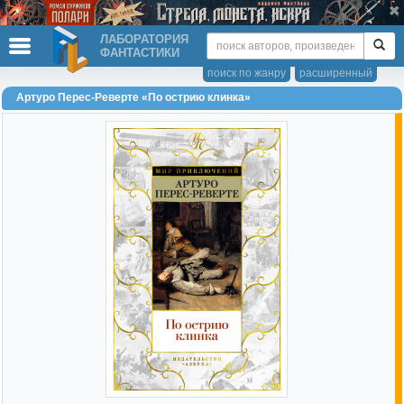
ЛАБОРАТОРИЯ
ФАНТАСТИКИ
поиск по жанру
расширенный
Артуро Перес-Реверте «По острию клинка»