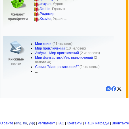
brayan
,
Муром
Drubin
,
Гданьск
Радомир
Желают
Ksavier
,
Украина
приобрести
...
Мои книги
(21 человек)
Мир приключений
(10 человек)
Азбука - Мир приключений
(2 человека)
Мир фантастики/Мир приключений
(2
Книжные
человека)
полки
Серия "Мир приключений"
(2 человека)
...
О сайте
(
eng
,
fra
,
укр
) |
Регламент
|
FAQ
|
Контакты
|
Наши награды
|
ВКонтакте