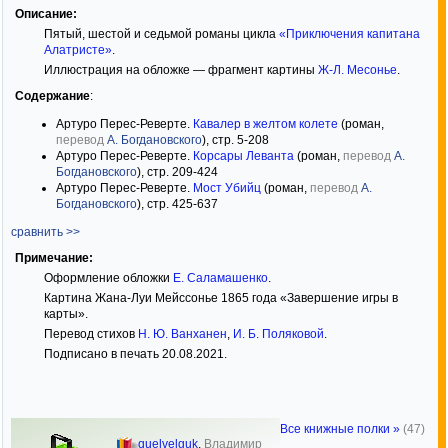
Описание:
Пятый, шестой и седьмой романы цикла
«Приключения капитана
Алатристе»
.
Иллюстрация на обложке — фрагмент картины
Ж-Л. Месонье
.
Содержание
:
Артуро Перес-Реверте.
Кавалер в желтом колете
(роман,
перевод
А. Богдановского
), стр. 5-208
Артуро Перес-Реверте.
Корсары Леванта
(роман,
перевод
А.
Богдановского
), стр. 209-424
Артуро Перес-Реверте.
Мост Убийц
(роман,
перевод
А.
Богдановского
), стр. 425-637
сравнить >>
Примечание:
Оформление обложки
Е. Саламашенко
.
Картина Жана-Луи Мейссонье 1865 года «Завершение игры в
карты».
Перевод стихов
Н. Ю. Ванханен
,
И. Б. Поляковой
.
Подписано в печать 20.08.2021.
Все книжные полки »
(47)
quelvelguk
,
Владимир