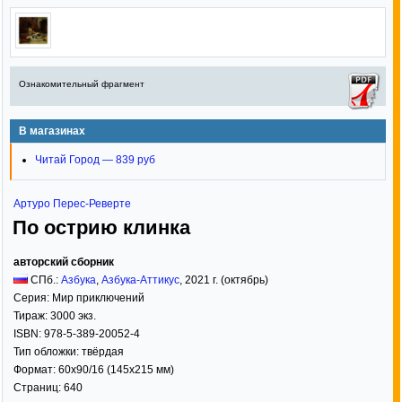
Ознакомительный фрагмент
В магазинах
Читай Город — 839 руб
Артуро Перес-Реверте
По острию клинка
авторский сборник
СПб.:
Азбука
,
Азбука-Аттикус
,
2021
г. (октябрь)
Серия:
Мир приключений
Тираж:
3000 экз.
ISBN:
978-5-389-20052-4
Тип обложки:
твёрдая
Формат:
60x90/16
(145x215 мм)
Страниц:
640