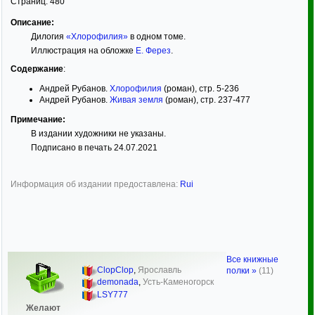
Страниц:
480
Описание:
Дилогия
«Хлорофилия»
в одном томе.
Иллюстрация на обложке
Е. Ферез
.
Содержание
:
Андрей Рубанов.
Хлорофилия
(роман), стр. 5-236
Андрей Рубанов.
Живая земля
(роман), стр. 237-477
Примечание:
В издании художники не указаны.
Подписано в печать 24.07.2021
Информация об издании предоставлена:
Rui
Все книжные
ClopClop
,
Ярославль
полки »
(11)
demonada
,
Усть-Каменогорск
LSY777
Желают