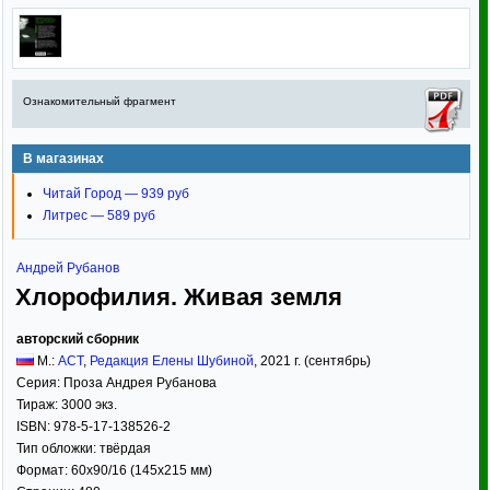
Ознакомительный фрагмент
В магазинах
Читай Город — 939 руб
Литрес — 589 руб
Андрей Рубанов
Хлорофилия. Живая земля
авторский сборник
М.:
АСТ
,
Редакция Елены Шубиной
,
2021
г. (сентябрь)
Серия:
Проза Андрея Рубанова
Тираж:
3000 экз.
ISBN:
978-5-17-138526-2
Тип обложки:
твёрдая
Формат:
60x90/16
(145x215 мм)