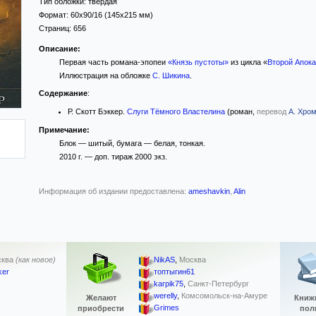
Тип обложки:
твёрдая
Формат:
60x90/16
(145x215 мм)
Страниц:
656
Описание:
Первая часть романа-эпопеи
«Князь пустоты»
из цикла «
Второй Апок
Иллюстрация на обложке
С. Шикина
.
Содержание
:
Р. Скотт Бэккер.
Слуги Тёмного Властелина
(роман,
перевод
А. Хро
Примечание:
Блок — шитый, бумага — белая, тонкая.
2010 г. — доп. тираж 2000 экз.
Информация об издании предоставлена:
ameshavkin
,
Alin
ква
(как новое)
NikAS
,
Москва
ker
топтыгин61
karpik75
,
Санкт-Петербург
werelly
,
Комсомольск-на-Амуре
Желают
Книж
Grimes
приобрести
пол