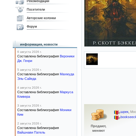
Рекомендации
Посетители
Авторские колонки
Форум
информация, новости
6 августа 2026 г.
Составлена библиография
Вероники
Дж. Генри
5 августа 2026 г.
Составлена библиография
Махмуда
Эль-Сайеда
4 августа 2026 г.
Составлена библиография
Маркуса
Кливера
3 августа 2026 г.
Составлена библиография
Моники
шрек
,
Мос
Ким
bookseec
2 августа 2026 г.
Продают,
Составлена библиография
меняют
Вайшнави Патель