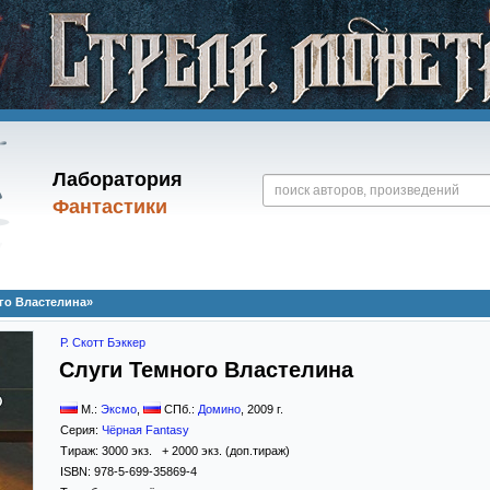
Лаборатория
Фантастики
ого Властелина»
Р. Скотт Бэккер
Слуги Темного Властелина
М.:
Эксмо
,
СПб.:
Домино
,
2009
г.
Серия:
Чёрная Fantasy
Тираж:
3000 экз. + 2000 экз. (доп.тираж)
ISBN:
978-5-699-35869-4