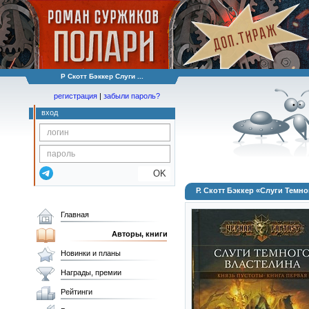
Р Скотт Бэккер Слуги ...
регистрация
|
забыли пароль?
вход
OK
Р. Скотт Бэккер «Слуги Темн
Главная
Авторы, книги
Новинки и планы
Награды, премии
Рейтинги