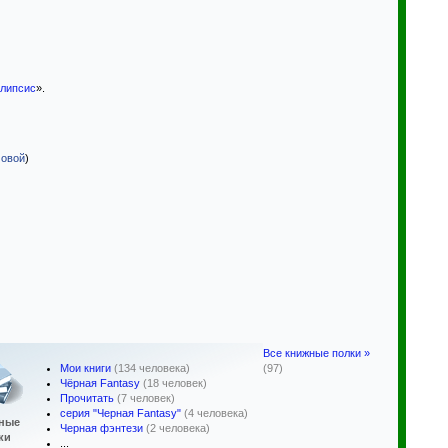
алипсис
».
мовой
)
Все книжные полки »
Мои книги
(134 человека)
(97)
Чёрная Fantasy
(18 человек)
Прочитать
(7 человек)
серия "Черная Fantasy"
(4 человека)
ные
Черная фэнтези
(2 человека)
ки
...