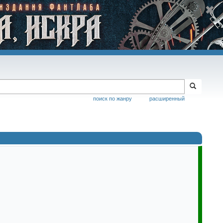
поиск по жанру
расширенный