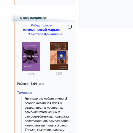
А вот, например:
Роберт Шекли
Алхимический марьяж
Элистера Кромптона
2006
2021
Рейтинг:
7.64
(460)
Тимолеонт
:
Неплохо, но недотянуто. В
основе шикарная идея о
целостности личности,
самоидентификации и
самоопределении, попытках
восстановить самого себя и
найти новый путь в жизни.
Только, кажется, самому