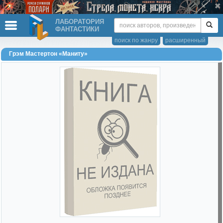
ЛАБОРАТОРИЯ
ФАНТАСТИКИ
поиск по жанру
расширенный
Грэм Мастертон «Маниту»