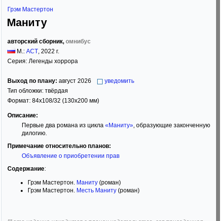
Грэм Мастертон
Маниту
авторский сборник,
омнибус
М.:
АСТ
,
2022
г.
Серия:
Легенды хоррора
Выход по плану:
август 2026
уведомить
Тип обложки:
твёрдая
Формат:
84x108/32
(130x200 мм)
Описание:
Первые два романа из цикла
«Маниту»
, образующие законченную
дилогию.
Примечание относительно планов:
Объявление о приобретении прав
Содержание
:
Грэм Мастертон.
Маниту
(роман)
Грэм Мастертон.
Месть Маниту
(роман)