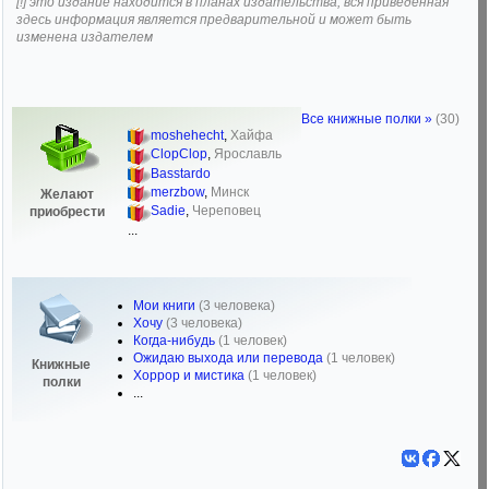
[!] это издание находится в планах издательства, вся приведенная
здесь информация является предварительной и может быть
изменена издателем
Все книжные полки »
(30)
moshehecht
,
Хайфа
ClopClop
,
Ярославль
Basstardo
merzbow
,
Минск
Желают
Sadie
,
Череповец
приобрести
...
Мои книги
(3 человека)
Хочу
(3 человека)
Когда-нибудь
(1 человек)
Ожидаю выхода или перевода
(1 человек)
Книжные
Хоррор и мистика
(1 человек)
полки
...