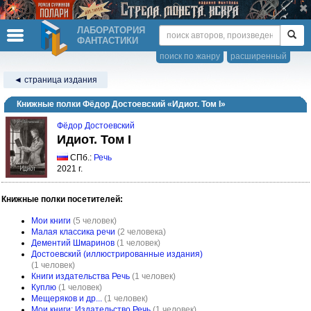
ЛАБОРАТОРИЯ
ФАНТАСТИКИ
поиск по жанру
расширенный
◄ страница издания
Книжные полки Фёдор Достоевский «Идиот. Том I»
Фёдор Достоевский
Идиот. Том I
СПб.:
Речь
2021 г.
Книжные полки посетителей:
Мои книги
(5 человек)
Малая классика речи
(2 человека)
Дементий Шмаринов
(1 человек)
Достоевский (иллюстрированные издания)
(1 человек)
Книги издательства Речь
(1 человек)
Куплю
(1 человек)
Мещеряков и др...
(1 человек)
Мои книги: Издательство Речь
(1 человек)