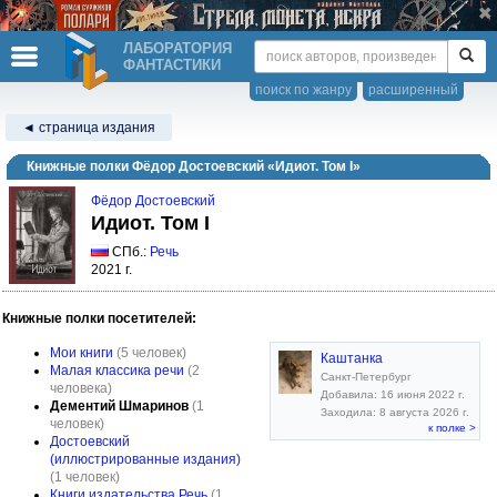
ЛАБОРАТОРИЯ
ФАНТАСТИКИ
поиск по жанру
расширенный
◄ страница издания
Книжные полки Фёдор Достоевский «Идиот. Том I»
Фёдор Достоевский
Идиот. Том I
СПб.:
Речь
2021 г.
Книжные полки посетителей:
Мои книги
(5 человек)
Каштанка
Малая классика речи
(2
Санкт-Петербург
человека)
Добавила: 16 июня 2022 г.
Дементий Шмаринов
(1
Заходила: 8 августа 2026 г.
человек)
к полке >
Достоевский
(иллюстрированные издания)
(1 человек)
Книги издательства Речь
(1