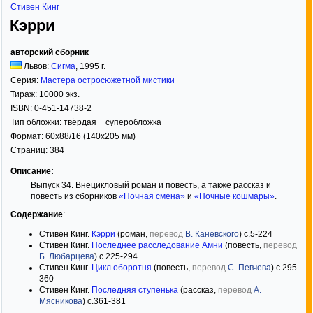
Стивен Кинг
Кэрри
авторский сборник
Львов:
Сигма
,
1995
г.
Серия:
Мастера остросюжетной мистики
Тираж:
10000 экз.
ISBN:
0-451-14738-2
Тип обложки:
твёрдая
+ суперобложка
Формат:
60x88/16
(140x205 мм)
Страниц:
384
Описание:
Выпуск 34. Внецикловый роман и повесть, а также рассказ и
повесть из сборников
«Ночная смена»
и
«Ночные кошмары»
.
Содержание
:
Стивен Кинг.
Кэрри
(роман,
перевод
В. Каневского
) с.5-224
Стивен Кинг.
Последнее расследование Амни
(повесть,
перевод
Б. Любарцева
) с.225-294
Стивен Кинг.
Цикл оборотня
(повесть,
перевод
С. Певчева
) с.295-
360
Стивен Кинг.
Последняя ступенька
(рассказ,
перевод
А.
Мясникова
) с.361-381