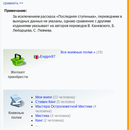
сравнить >>
Примечание:
За исключением рассказа «Последняя ступенька», переводчики в
выходных данных не указаны, однако сравнение с другими
изданиями указывает на авторов переводов В. Каневского, Б.
Любарцева, С. Певчева.
Все книжные полки »
(28)
Evggor87
Желают
приобрести
Мои книги
(22 человека)
Стивен Кинг
(5 человек)
Мастера Остросюжетной Мистики
(4
человека)
Книжные
Мистика
(3 человека)
полки
Кинг
(2 человека)
...