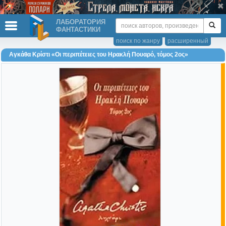
ЛАБОРАТОРИЯ
ФАНТАСТИКИ
поиск по жанру
расширенный
Αγκάθα Κρίστι «Οι περιπέτειες του Ηρακλή Πουαρό, τόμος 2ος»