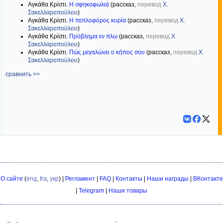
Αγκάθα Κρίστι.
Η σφηκοφωλιά
(рассказ,
перевод
Χ.
Σακελλαροπούλου
)
Αγκάθα Κρίστι.
Η πεπλοφόρος κυρία
(рассказ,
перевод
Χ.
Σακελλαροπούλου
)
Αγκάθα Κρίστι.
Πρόβλημα εν πλω
(рассказ,
перевод
Χ.
Σακελλαροπούλου
)
Αγκάθα Κρίστι.
Πώς μεγαλώνει ο κήπος σου
(рассказ,
перевод
Χ.
Σακελλαροπούλου
)
сравнить >>
О сайте
(
eng
,
fra
,
укр
) |
Регламент
|
FAQ
|
Контакты
|
Наши награды
|
ВКонтакте
|
Telegram
|
Наши товары