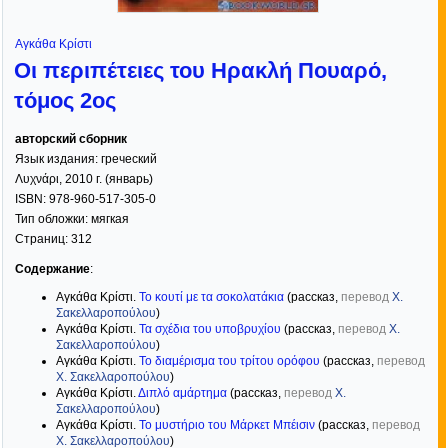
Αγκάθα Κρίστι
Οι περιπέτειες του Ηρακλή Πουαρό,
τόμος 2ος
авторский сборник
Язык издания:
греческий
Λυχνάρι
,
2010
г. (январь)
ISBN:
978-960-517-305-0
Тип обложки:
мягкая
Страниц:
312
Содержание
:
Αγκάθα Κρίστι.
Το κουτί με τα σοκολατάκια
(рассказ,
перевод
Χ.
Σακελλαροπούλου
)
Αγκάθα Κρίστι.
Τα σχέδια του υποβρυχίου
(рассказ,
перевод
Χ.
Σακελλαροπούλου
)
Αγκάθα Κρίστι.
Το διαμέρισμα του τρίτου ορόφου
(рассказ,
перевод
Χ. Σακελλαροπούλου
)
Αγκάθα Κρίστι.
Διπλό αμάρτημα
(рассказ,
перевод
Χ.
Σακελλαροπούλου
)
Αγκάθα Κρίστι.
Το μυστήριο του Μάρκετ Μπέισιν
(рассказ,
перевод
Χ. Σακελλαροπούλου
)