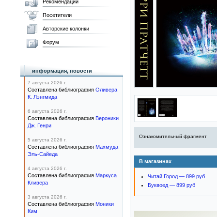
Рекомендации
Посетители
Авторские колонки
Форум
информация, новости
7 августа 2026 г.
Составлена библиография
Оливера
К. Лэнгмида
6 августа 2026 г.
Составлена библиография
Вероники
Дж. Генри
Ознакомительный фрагмент
5 августа 2026 г.
Составлена библиография
Махмуда
Эль-Сайеда
В магазинах
4 августа 2026 г.
Составлена библиография
Маркуса
Читай Город — 899 руб
Кливера
Буквоед — 899 руб
3 августа 2026 г.
Составлена библиография
Моники
Ким