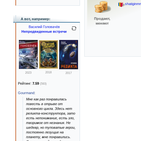
shatiginm
Продают,
А вот, например:
меняют
Василий Головачёв
Непредвиденные встречи
2018
2023
2017
Рейтинг:
7.59
(593)
Gourmand
:
Мне как раз понравилась
повесть в отрыве от
основного цикла. Здесь нет
реликта-конструктора, зато
есть непонимание, есть зло,
творимое от незнания. Не
шедевр, но туповатые герои,
постоянно лезущие на
планету, мне понравились.