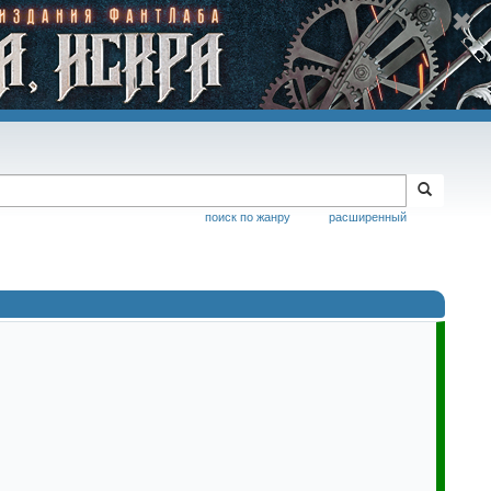
поиск по жанру
расширенный