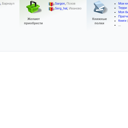
Мои кн
n
,
Барнаул
Sargon
,
Псков
Терри
Serg_hal
,
Иваново
Моя б
Пратч
Желают
Книжные
Книги
приобрести
полки
...