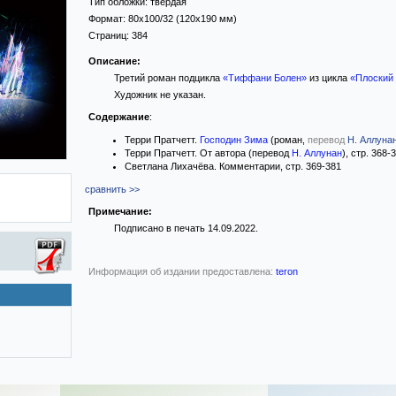
Тип обложки:
твёрдая
Формат:
80x100/32
(120x190 мм)
Страниц:
384
Описание:
Третий роман подцикла
«Тиффани Болен»
из цикла
«Плоский
Художник не указан.
Содержание
:
Терри Пратчетт.
Господин Зима
(роман,
перевод
Н. Аллуна
Терри Пратчетт. От автора (перевод
Н. Аллунан
), стр. 368-
Светлана Лихачёва. Комментарии, стр. 369-381
сравнить >>
Примечание:
Подписано в печать 14.09.2022.
Информация об издании предоставлена:
teron