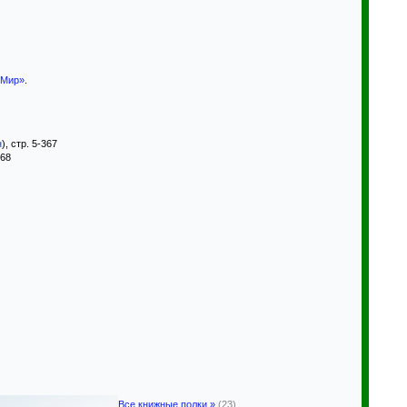
 Мир»
.
н
), стр. 5-367
368
Все книжные полки »
(23)