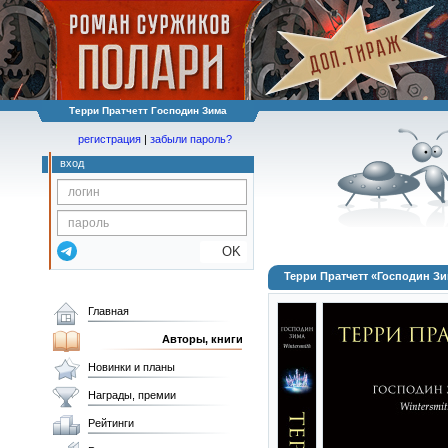
Терри Пратчетт Господин Зима
регистрация
|
забыли пароль?
вход
OK
Терри Пратчетт «Господин З
Главная
Авторы, книги
Новинки и планы
Награды, премии
Рейтинги