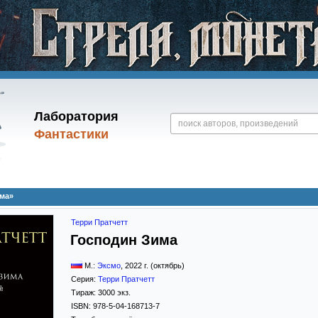
Лаборатория
Фантастики
има»
Терри Пратчетт
Господин Зима
М.:
Эксмо
,
2022
г. (октябрь)
Серия:
Терри Пратчетт
Тираж:
3000 экз.
ISBN:
978-5-04-168713-7