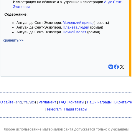
Иллюстрация на обложке и внутренние иллюстрации
А. де Сент-
Экзюпери
.
Содержание
:
Антуан де Сент-Экзюпери.
Маленький принц
(повесть)
Антуан де Сент-Экзюпери.
Планета людей
(роман)
Антуан де Сент-Экзюпери.
Ночной полёт
(роман)
сравнить >>
О сайте
(
eng
,
fra
,
укр
) |
Регламент
|
FAQ
|
Контакты
|
Наши награды
|
ВКонтакте
|
Telegram
|
Наши товары
Любое использование материалов сайта допускается только с указанием