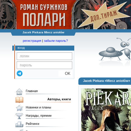
Jacek Piekara Miecz aniołów
регистрация
|
забыли пароль?
вход
OK
Jacek Piekara «Miecz aniołów»
Главная
Авторы, книги
Новинки и планы
Награды, премии
Рейтинги