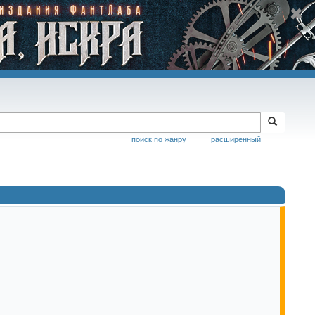
поиск по жанру
расширенный