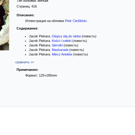
Тип обложки:
мягкая
Страниц:
416
Описание:
Иллюстрация на обложке
Piotr Cieśliński
.
Содержание
:
Jacek Piekara.
Głupcy idą do nieba
(повесть)
Jacek Piekara.
Kości i zwłoki
(повесть)
Jacek Piekara.
Sierotki
(повесть)
Jacek Piekara.
Maskarada
(повесть)
Jacek Piekara.
Miecz Aniołów
(повесть)
сравнить >>
Примечание:
Формат: 125×195mm