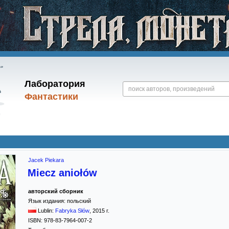
Лаборатория
Фантастики
Jacek Piekara
Miecz aniołów
авторский сборник
Язык издания:
польский
Lublin:
Fabryka Słów
,
2015
г.
ISBN:
978-83-7964-007-2