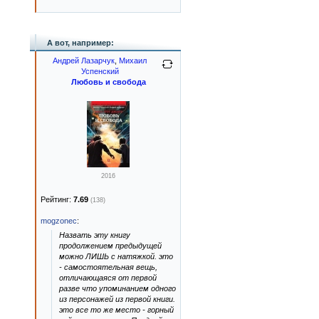
А вот, например:
Андрей Лазарчук
,
Михаил
Успенский
Любовь и свобода
2016
Рейтинг:
7.69
(138)
mogzonec
:
Назвать эту книгу
продолжением предыдущей
можно ЛИШЬ с натяжкой. это
- самостоятельная вещь,
отличающаяся от первой
разве что упоминанием одного
из персонажей из первой книги.
это все то же место - горный