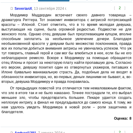
[
2
]
SeverianX
,
13 сентября 2024 г.
Мордимер Маддердин встречает своего давнего товарища –
драматурга Риттера. Тот знакомит инквизитора с актрисой потрясающей
красоты – Илоной. Стоит отметить, что в то время молодая девушка,
выступающая на сцене, была огромной редкостью. Подмостки не для
женского пола. Однако отец девушки был преуспевающим купцом, вполне
способным заплатить за необычное увлечение дочери. Благодаря
необыкновенной красоте у девушки было множество поклонников, правда
все их попытки добиться внимания актрисы не увенчались успехом. Что уж
тут говорить, главный герой и сам мог бы влюбиться в нее, если бы не его
неблагодарное ремесло. Вскоре к Мордимеру за помощью обращается
отец Илоны и просит за некоторую плату найти пропавшую дочь. Согласно
его версии, девушку похитил один из отвергнутых ухажеров, питавших к
Илоне буквально маниакальную страсть. Да, подобные дела не входят в
обязанности инквизитора, но, во-первых, деньги лишними не бывают, а, во-
вторых, девушка Мордимеру и правда понравилась.
От предыдущих повестей эта отличается тем немаловажным фактом,
что зло в итоге так и не было наказано. Точнее пострадали те, кто выбрал
меньшее зло, чтобы предотвратить большее. Пекаре удается создать
неплохую интригу, а финал не предугадывался до самого конца. К тому, же
нам удалось увидеть Мордимера в новой роли – роли защитника и
благодетеля.
Оценка:
8
[
2
]
Andvari1391
,
7 августа 2024 г.