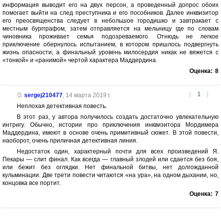
информация выводит его на двух персон, а проведенный допрос обоих
помогает выйти на след преступника и его пособников. Далее инквизитор
его преосвященства следует в небольшое городишко и завтракает с
местным бургграфом, затем отправляется на мельницу где по словам
чиновника проживает семья подозреваемого. Отнюдь не легкое
приключение обернулось испытанием, в котором пришлось подвергнуть
жизнь опасности, а финальный уровень милосердия никак не вяжется с
«тонкой» и «ранимой» чертой характера Маддердина.
Оценка:
8
[
1
]
sergej210477
,
14 марта 2019 г.
Неплохая детективная повесть.
В этот раз, у автора получилось создать достаточно увлекательную
интригу. Обычно, истории про приключения инквизитора Мордимера
Маддердина, имеют в основе очень примитивный сюжет. В этой повести,
наоборот, очень приличная детективная линия.
Недостаток один, характерный почти для всех произведений Я.
Пекары — слит финал. Как всегда — главный злодей или сдается без боя,
или бежит без оглядки. Нет финальной битвы, нет долгожданной
кульминации. Две трети повести читаются «на ура», на одном дыхании, но,
концовка все портит.
Оценка:
7