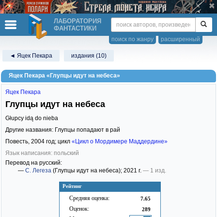
ЛАБОРАТОРИЯ
ФАНТАСТИКИ
поиск по жанру
расширенный
◄ Яцек Пекара
издания (10)
Яцек Пекара «Глупцы идут на небеса»
Яцек Пекара
Глупцы идут на небеса
Głupcy idą do nieba
Другие названия: Глупцы попадают в рай
Повесть,
2004
год; цикл
«Цикл о Мордимере Маддердине»
Язык написания: польский
Перевод на русский:
—
С. Легеза
(Глупцы идут на небеса)
; 2021 г.
— 1 изд.
Рейтинг
Средняя оценка:
7.65
Оценок:
289