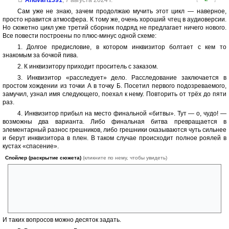
Сам уже не знаю, зачем продолжаю мучить этот цикл — наверное,
просто нравится атмосфера. К тому же, очень хороший чтец в аудиоверсии.
Но сюжетно цикл уже третий сборник подряд не предлагает ничего нового.
Все повести построены по плюс-минус одной схеме:
1. Долгое предисловие, в котором инквизитор болтает с кем то
знакомым за бочкой пива.
2. К инквизитору приходит проситель с заказом.
3. Инквизитор «расследует» дело. Расследование заключается в
простом хождении из точки А в точку Б. Посетил первого подозреваемого,
замучил, узнал имя следующего, поехал к нему. Повторить от трёх до пяти
раз.
4. Инквизитор прибыл на место финальной «битвы». Тут — о, чудо! —
возможны два варианта. Либо финальная битва превращается в
элементарный разнос грешников, либо грешники оказываются чуть сильнее
и берут инквизитора в плен. В таком случае происходит полное роялей в
кустах «спасение».
Спойлер (раскрытие сюжета)
(кликните по нему, чтобы увидеть)
Почему этот актер просто не завалил инквизитора, если он ему был
не нужен ни для каких ритуалов? Как Мордимер выжил после удара
мечом? «Ну просто увернулся». Почему Лойбе не убил и дочь? Даже
не зная о ритуале, она самим фактом того что её бросил умирать
могла разрушить его репутацию?
И таких вопросов можно десяток задать.