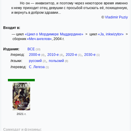
Но он — инквизитор, и поэтому через некоторое время именно
к нему приходит отец девушки с просьбой отыскать её, похищенную,
и вернуть в добром здравии...
©
Vladimir Puziy
Входит в:
— цикл
«Цикл о Мордимере Маддердине»
> цикл
«Ja, inkwizytor»
>
сборник
«Меч ангелов»
, 2004 г.
Издания:
ВСЕ
(10)
/период:
2000-е
,
2010-е
,
2020-е
,
2030-е
(4)
(4)
(1)
(1)
/языки:
русский
,
польский
(2)
(8)
/перевод:
С. Легеза
(1)
2021 г.
Самиздат и фэнзины: