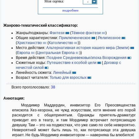
Моя оценка:
-
подробнее
Жанрово-тематический классификатор:
Жанры/поджанры:
Фэнтези
(
Тёмное фэнтези
)
Общие характеристики:
Приключенческое
|
Религиозное
(
Христианство
(
Католичество
)
)
Место действия:
Альтернативная история нашего мира (Земли)
(
Европа
(
Центральная Европа
)
)
Время действия:
Позднее Средневековье/эпоха Возрождения
Сюжетные ходы:
Путешествие к особой цели
|
Договор с
нечистой силой
Линейность сюжета:
Линейный
Возраст читателя:
Только для взрослых
Всего проголосовало:
38
Аннотация:
Мордимер Маддердин, инквизитор Его Преосвященства
епископа Хез-хезрона, не чужд искусствам, хотя мнение его порой
расходится с общепринятым. Однажды приятель-драматург
приводит его в театр, и там Мордимер встречает потрясающую
девушку. Там -- это на подмостках, что уже само по себе невероятно.
Невероятней может быть лишь то, как потрясающе эта девушка
играет. Не будь Мордимер инквизитором — наверняка бы влюбился!