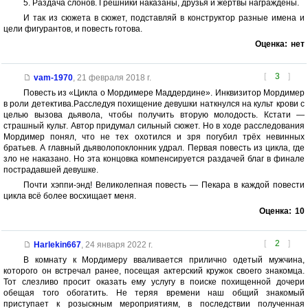
5. Раздача слонов. Грешники наказаны, друзья и жертвы награждены.
И так из сюжета в сюжет, подставляй в конструктор разные имена и
цели фигурантов, и повесть готова.
Оценка:
нет
[
3
]
vam-1970
,
21 февраля 2018 г.
Повесть из «Цикла о Мордимере Маддердине». Инквизитор Мордимер
в роли детектива.Расследуя похищение девушки наткнулся на культ крови с
целью вызова дьявола, чтобы получить вторую молодость. Кстати —
страшный культ. Автор придумал сильный сюжет. Но в ходе расследования
Мордимер понял, что не тех охотился и зря погубил трёх невинных
братьев. А главный дьяволопоклонник удрал. Первая повесть из цикла, где
зло не наказано. Но эта концовка компенсируется раздачей благ в финале
пострадавшей девушке.
Почти хэппи-энд! Великолепная повесть — Пекара в каждой повести
цикла всё более восхищает меня.
Оценка:
10
[
2
]
Harlekin667
,
24 января 2022 г.
В комнату к Мордимеру вваливается прилично одетый мужчина,
которого он встречал ранее, посещая актерский кружок своего знакомца.
Тот слезливо просит оказать ему услугу в поиске похищенной дочери
обещая того обогатить. Не теряя времени наш общий знакомый
приступает к розыскным мероприятиям, в последствии полученная