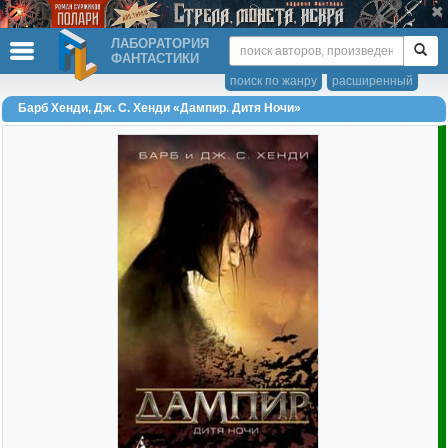
ЛАБОРАТОРИЯ
ФАНТАСТИКИ
поиск по жанру
расширенный
Барб Хенди, Дж. С. Хенди «Дампир. Дитя Ночи»