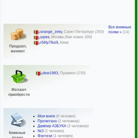
Все книжные
orange_zmiy
,
Санкт-Петербург
(350)
полки »
(14)
шрек
,
Москва
(Как новое 300)
r56ty78ui9
,
Киев
Продают,
меняют
dew1983
,
Пушкино
(150)
Желают
приобрести
Мои книги
(6 человек)
Прочитано
(2 человека)
Дампир АЗБУКА
(2 человека)
№3
(1 человек)
Книжные
Фэнтези
(1 человек)
полки