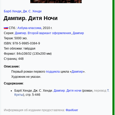
Барб Хенди
,
Дж. С. Хенди
Дампир. Дитя Ночи
СПб.:
Азбука-классика
,
2010
г.
Серия:
Дампир. Второй вариант оформления
,
Дампир
Тираж:
5000 экз.
ISBN:
978-5-9985-0384-9
Тип обложки:
твёрдая
Формат:
84x108/32
(130x200 мм)
Страниц:
448
Описание:
Первый роман первого
подцикла
цикла «
Дампир
».
Художник не указан.
Содержание
:
Барб Хенди, Дж. С. Хенди.
Дампир. Дитя ночи
(роман,
перевод
Т.
Кухты
), стр. 5-446
Информация об издании предоставлена:
ФанКниг