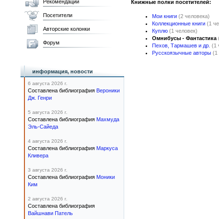
Рекомендации
Книжные полки посетителей:
Посетители
Мои книги
(2 человека)
Коллекционные книги
(1 ч
Авторские колонки
Куплю
(1 человек)
Омнибусы - Фантастика
Форум
Пехов, Тармашев и др.
(1
Русскоязычные авторы
(1
информация, новости
6 августа 2026 г.
Составлена библиография
Вероники
Дж. Генри
5 августа 2026 г.
Составлена библиография
Махмуда
Эль-Сайеда
4 августа 2026 г.
Составлена библиография
Маркуса
Кливера
3 августа 2026 г.
Составлена библиография
Моники
Ким
2 августа 2026 г.
Составлена библиография
Вайшнави Патель