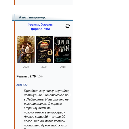
А вот, например:
Фрэнсис Хардинг
Дерево лжи
2025
2024
2018
Рейтинг:
7.79
(150)
arni555
:
Приобрел эту книгу случайно,
наткнувшись на отзывы о ней
в Лабиринте. И ни сколько не
разочаровался. С первых
страниц книги мы
погружаемся в атмосферу
Англии конца 19 - начало 20
веков. Все до мозга костей
пропитано духом той эпохи.