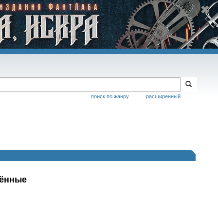
поиск по жанру
расширенный
рённые