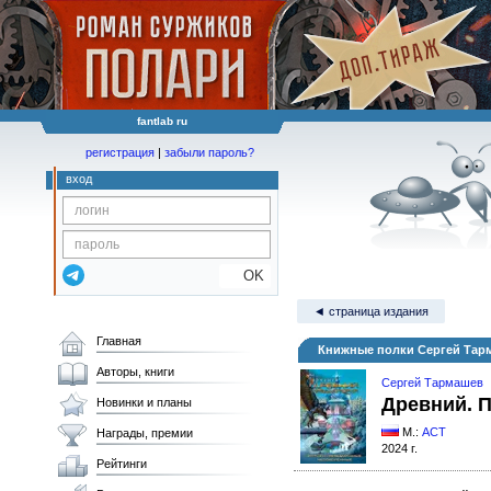
fantlab ru
регистрация
|
забыли пароль?
вход
OK
◄ страница издания
Главная
Книжные полки Сергей Тарм
Авторы, книги
Сергей Тармашев
Древний. 
Новинки и планы
М.:
АСТ
Награды, премии
2024 г.
Рейтинги