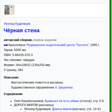
Леонид Кудрявцев
Чёрная стена
авторский сборник,
первое издание
Красноярск:
Редакционно-издательский центр "Гротеск"
,
1995
г.
Тираж:
5000 экз.
ISBN:
5-86426-070-3
Тип обложки:
твёрдая
Формат:
84x108/32
(130x200 мм)
Страниц:
384
Описание:
Фантастические повести и рассказы.
Художественное оформление
А. Шедченко
.
Содержание
:
Олег Корабельников.
Вымысел не есть обман
(статья), стр. 5-8
ДОРОГА МИРОВ (рассказы)
Леонид Кудрявцев.
Дорога миров
(рассказ), стр. 10-41