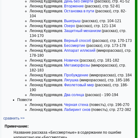
Леонид Кудрявцев.
День без смерти
(рассказ), стр. 41-52
Леонид Кудрявцев.
Вторжение
(рассказ), стр. 52-81
Леонид Кудрявцев.
Остановка в пути
(рассказ), стр. 82-
104
Леонид Кудрявцев.
Выигрыш
(рассказ), стр. 104-121
Леонид Кудрявцев.
Озеро
(рассказ), стр. 121-134
Леонид Кудрявцев.
Защитный механизм
(рассказ), стр.
134-170
Леонид Кудрявцев.
Верный способ
(рассказ), стр. 170-173
Леонид Кудрявцев.
Бессмертие
(рассказ), стр. 173-178
Леонид Кудрявцев.
Аппарат иллюзий
(микрорассказ), стр.
178-180
Леонид Кудрявцев.
Новичок
(рассказ), стр. 181-182
Леонид Кудрявцев.
Метаморфозы
(микрорассказ), стр.
182-183
Леонид Кудрявцев.
Пробуждение
(микрорассказ), стр. 184
Леонид Кудрявцев.
Лягушка
(микрорассказ), стр. 185-186
Леонид Кудрявцев.
Фиолетовый мир
(рассказ), стр. 186-
190
Леонид Кудрявцев.
Два солнца
(рассказ) - 190-194
Повести
Леонид Кудрявцев.
Черная стена
(повесть), стр. 196-270
Леонид Кудрявцев.
Лабиринт снов
(повесть), стр. 272-382
сравнить >>
Примечание:
Название рассказа «Бессмертные» в содержании по ошибке
напечатано как «Бессмертие».