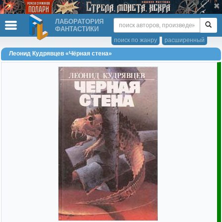
ЛАБОРАТОРИЯ
ФАНТАСТИКИ
поиск по жанру
расширенный
Леонид Кудрявцев «Чёрная стена»