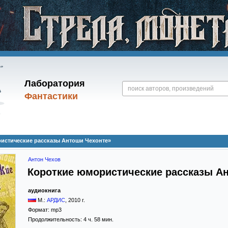
Лаборатория
Фантастики
истические рассказы Антоши Чехонте»
Антон Чехов
Короткие юмористические рассказы А
аудиокнига
М.:
АРДИС
,
2010
г.
Формат:
mp3
Продолжительность: 4 ч. 58 мин.