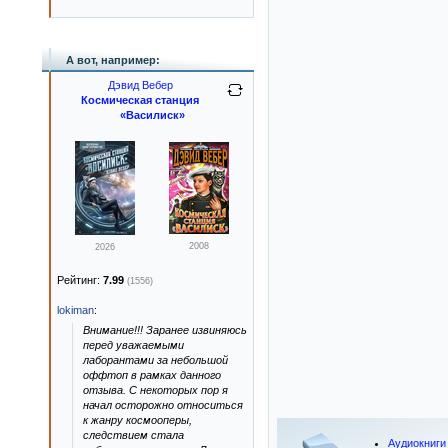
А вот, например:
Дэвид Вебер
Космическая станция
«Василиск»
2008
2026
Рейтинг:
7.99
(1556)
lokiman
:
Внимание!!! Заранее извиняюсь
перед уважаемыми
лаборантами за небольшой
оффтоп в рамках данного
отзыва. С некоторых пор я
начал осторожно относиться
к жанру космооперы,
следствием стала
Аудиокниги