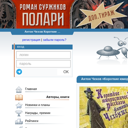
Антон Чехов Короткие ...
регистрация
|
забыли пароль?
вход
OK
Антон Чехов «Короткие юмор
Главная
Авторы, книги
Новинки и планы
Награды, премии
Рейтинги