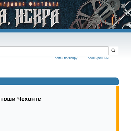
поиск по жанру
расширенный
нтоши Чехонте