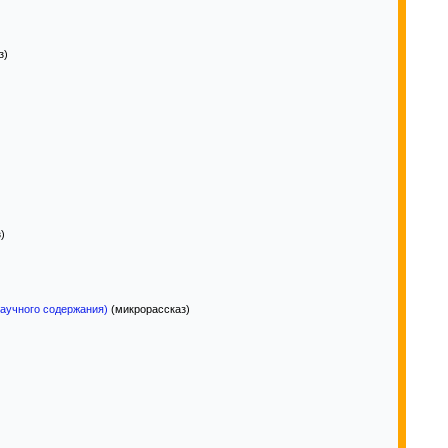
з)
)
аучного содержания)
(микрорассказ)