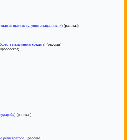
ящая из пьяных тулупов и кацавеек...»)
(рассказ)
Общества взаимного кредита)
(рассказ)
крорассказ)
сударей»)
(рассказ)
о регистратора)
(рассказ)