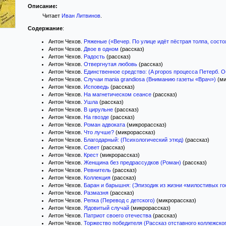
Описание:
Читает
Иван Литвинов
.
Содержание
:
Антон Чехов.
Ряженые («Вечер. По улице идёт пёстрая толпа, состо
Антон Чехов.
Двое в одном
(рассказ)
Антон Чехов.
Радость
(рассказ)
Антон Чехов.
Отвергнутая любовь
(рассказ)
Антон Чехов.
Единственное средство: (A propos процесса Петерб. 
Антон Чехов.
Случаи mania grandiosa (Вниманию газеты «Врач»)
(ми
Антон Чехов.
Исповедь
(рассказ)
Антон Чехов.
На магнетическом сеансе
(рассказ)
Антон Чехов.
Ушла
(рассказ)
Антон Чехов.
В цирульне
(рассказ)
Антон Чехов.
На гвозде
(рассказ)
Антон Чехов.
Роман адвоката
(микрорассказ)
Антон Чехов.
Что лучше?
(микрорассказ)
Антон Чехов.
Благодарный: (Психологический этюд)
(рассказ)
Антон Чехов.
Совет
(рассказ)
Антон Чехов.
Крест
(микрорассказ)
Антон Чехов.
Женщина без предрассудков (Роман)
(рассказ)
Антон Чехов.
Ревнитель
(рассказ)
Антон Чехов.
Коллекция
(рассказ)
Антон Чехов.
Баран и барышня: (Эпизодик из жизни «милостивых го
Антон Чехов.
Размазня
(рассказ)
Антон Чехов.
Репка (Перевод с детского)
(микрорассказ)
Антон Чехов.
Ядовитый случай
(микрорассказ)
Антон Чехов.
Патриот своего отечества
(рассказ)
Антон Чехов.
Торжество победителя (Рассказ отставного коллежског