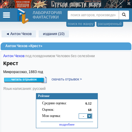
ЛАБОРАТОРИЯ
ФАНТАСТИКИ
поиск по жанру
расширенный
◄ Антон Чехов
издания (10)
Антон Чехов «Крест»
Антон Чехов
под псевдонимом Человек без селезёнки
Крест
Микрорассказ,
1883
год
скачать отрывок >
читать отрывок
Язык написания: русский
Рейтинг
Средняя оценка:
6.12
Оценок:
68
Моя оценка:
-
подробнее