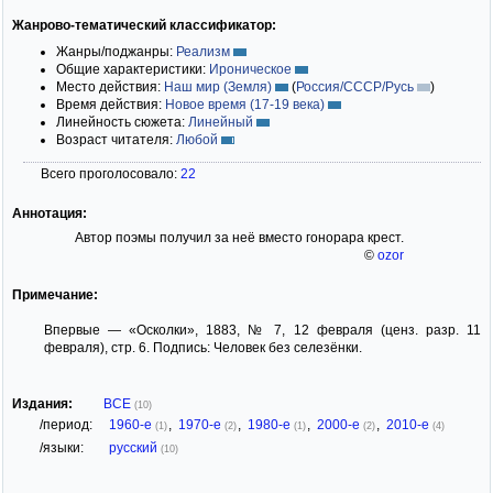
Жанрово-тематический классификатор:
Жанры/поджанры:
Реализм
Общие характеристики:
Ироническое
Место действия:
Наш мир (Земля)
(
Россия/СССР/Русь
)
Время действия:
Новое время (17-19 века)
Линейность сюжета:
Линейный
Возраст читателя:
Любой
Всего проголосовало:
22
Аннотация:
Автор поэмы получил за неё вместо гонорара крест.
©
ozor
Примечание:
Впервые — «Осколки», 1883, № 7, 12 февраля (ценз. разр. 11
февраля), стр. 6. Подпись: Человек без селезёнки.
Издания:
ВСЕ
(10)
/период:
1960-е
,
1970-е
,
1980-е
,
2000-е
,
2010-е
(1)
(2)
(1)
(2)
(4)
/языки:
русский
(10)