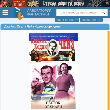
ЛАБОРАТОРИЯ
ФАНТАСТИКИ
поиск по жанру
расширенный
Джеймс Хедли Чейз «Цветок орхидеи»