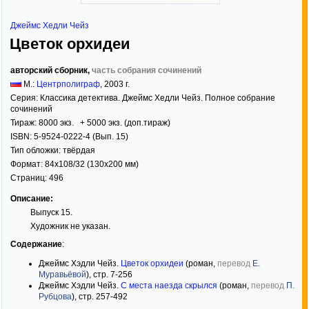
Джеймс Хедли Чейз
Цветок орхидеи
авторский сборник,
часть собрания сочинений
М.:
Центрполиграф
,
2003
г.
Серия:
Классика детектива. Джеймс Хедли Чейз. Полное собрание
сочинений
Тираж:
8000 экз. + 5000 экз. (доп.тираж)
ISBN:
5-9524-0222-4 (Вып. 15)
Тип обложки:
твёрдая
Формат:
84x108/32
(130x200 мм)
Страниц:
496
Описание:
Выпуск 15.
Художник не указан.
Содержание
:
Джеймс Хэдли Чейз.
Цветок орхидеи
(роман,
перевод
Е.
Муравьёвой
), стр. 7-256
Джеймс Хэдли Чейз.
С места наезда скрылся
(роман,
перевод
П.
Рубцова
), стр. 257-492