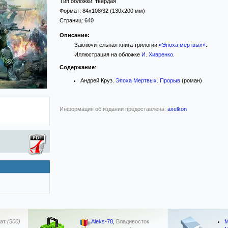
Тип обложки:
твёрдая
Формат:
84x108/32
(130x200 мм)
Страниц:
640
Описание:
Заключительная книга трилогии
«Эпоха мёртвых»
.
Иллюстрация на обложке
И. Хивренко
.
Содержание
:
Андрей Круз.
Эпоха Мертвых. Прорыв
(роман)
Информация об издании предоставлена:
axelkon
М
ат
(500)
Aleks-78
,
Владивосток