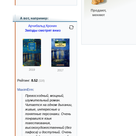
Продают,
меняют
А вот, например:
Арчибальд Кронин
Звёзды смотрят вниз
2019
2017
Рейтинг:
8.52
(116)
MaximErm
:
Превосходный, мощный,
изумительный роман.
Читается на одном дыхании,
живые, интересные и
понятные персонажи. Очень
понравился язык
повествования,
высокохудожественный (без
пафоса) и доступный. Очень