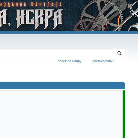
поиск по жанру
расширенный