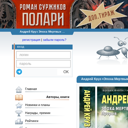
Андрей Круз Эпоха Мертвых ...
регистрация
|
забыли пароль?
вход
OK
Андрей Круз «Эпоха Мертвы
Главная
Авторы, книги
Новинки и планы
Награды, премии
Рейтинги