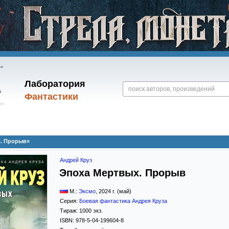
Лаборатория
Фантастики
х. Прорыв»
Андрей Круз
Эпоха Мертвых. Прорыв
М.:
Эксмо
,
2024
г. (май)
Серия:
Боевая фантастика Андрея Круза
Тираж:
1000 экз.
ISBN:
978-5-04-199604-8