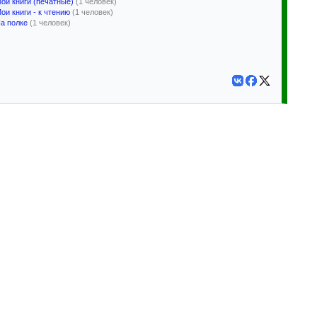
ои книги (печатные)
(1 человек)
ои книги - к чтению
(1 человек)
а полке
(1 человек)