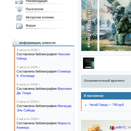
Рекомендации
Посетители
Авторские колонки
Форум
информация, новости
9 августа 2026 г.
Составлена библиография
Николая
Гейнце
7 августа 2026 г.
Составлена библиография
Оливера
К. Лэнгмида
Ознакомительный фрагмент
6 августа 2026 г.
Составлена библиография
Вероники
Дж. Генри
В магазинах
5 августа 2026 г.
Читай Город — 749 руб
Составлена библиография
Махмуда
Эль-Сайеда
4 августа 2026 г.
Составлена библиография
Маркуса
edfn72
,
Ув
Кливера