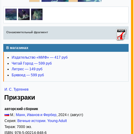
Ознакомительный фрагмент
В магазинах
Издательство «МИФ» — 417 руб
Читай Город — 599 руб
Литрес — 149 руб
Буквоед — 599 руб
И. С. Тургенев
Призраки
авторский сборник
М.:
Манн, Иванов и Фербер
,
2024
г. (август)
Серия:
Вечные истории. Young Adult
Тираж:
7000 экз.
ISBN:
978-5-00214-848-6