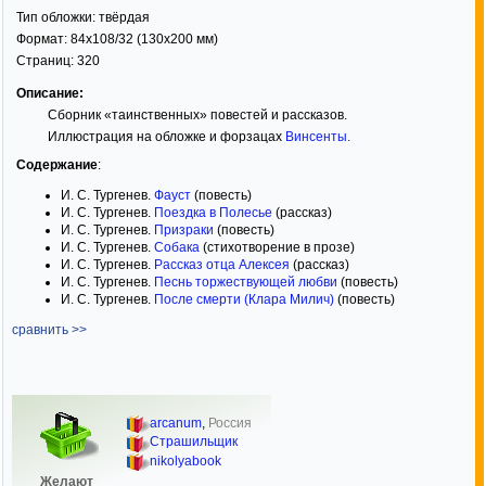
Тип обложки:
твёрдая
Формат:
84x108/32
(130x200 мм)
Страниц:
320
Описание:
Сборник «таинственных» повестей и рассказов.
Иллюстрация на обложке и форзацах
Винсенты
.
Содержание
:
И. С. Тургенев.
Фауст
(повесть)
И. С. Тургенев.
Поездка в Полесье
(рассказ)
И. С. Тургенев.
Призраки
(повесть)
И. С. Тургенев.
Собака
(стихотворение в прозе)
И. С. Тургенев.
Рассказ отца Алексея
(рассказ)
И. С. Тургенев.
Песнь торжествующей любви
(повесть)
И. С. Тургенев.
После смерти (Клара Милич)
(повесть)
сравнить >>
arcanum
,
Россия
Страшильщик
nikolyabook
Желают