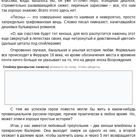
классика, когда, казалось бы, он уже отточил перо. Изящные диалоги,
стремительно развивающийся сюжет, лиричные зарисовки – все, что нам
так хорошо знакомо. Всего этого здесь нет.
«Песнь» — это совершенно какая-то наивная и невероятно, просто
запредельно графоманская вещь. Словно писал гимназист, начитавшийся
дешевых бульварных романов.
«О, как счастлив будет тот юноша, для кого распустится наконец этот
еще свернутый в лепестках своих, еще нетронутый и девственный цветок!»
(дальше цитаты под спойлерами)
Откровенно скучная, банальная и унылая история любви. Формально
все происходит в Ферраре 16 века, но кроме обозначения места и времени
почти ничто больше не указывает на то, что на дворе эпоха Возрождения.
Спойлер (раскрытие сюжета)
(кликните по нему, чтобы увидеть)
«Около половины XVI столетия проживало в Ферраре (она
процветала тогда под скипетром своих великолепных герцогов,
покровителей искусств и поэзии) – проживало два молодых человека,
по имени Фабий и Муций. Ровесники годами, близкие родственники,
они почти никогда не разлучались; сердечная дружба связала их с
раннего детства… одинаковость судьбы скрепила эту связь».
С тем же успехом герои повести могли бы жить в каком-нибудь
провинциальном русском городке, причем практически в любое время. Но,
может этим и хороши простые истории?
Итак, у нас имеется любовный треугольник – два юноши влюблены в
прекрасную Валерию. Она выходит замуж за одного из них, а второй
уезжает в далекие края, чтобы залечить раны, и через 5 лет возвращается