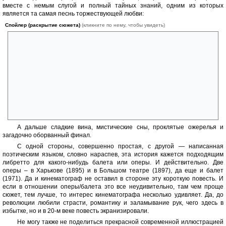
вместе с немым слугой и полный тайных знаний, одним из которых
является та самая песнь торжествующей любви:
Спойлер (раскрытие сюжета)
(кликните по нему, чтобы увидеть)
«звук внезапно окреп, затрепетал звонко и сильно; страстная
мелодия полилась из-под широко проводимого смычка, полилась,
красиво изгибаясь, как та змея, что покрывала своей кожей
скрипичный верх; и таким огнем, такой торжествующей радостью
сияла и горела эта мелодия, что и Фабию и Валерии стало жутко на
сердце, и слезы выступили на глаза… а Муций, с наклоненной,
прижатой к скрипке головою, с побледневшими щеками, с бровями,
сдвинутыми в одну черту, казался еще сосредоточенней и важней —
и алмаз на конце смычка бросал на ходу лучистые искры, как бы тоже
зажженный огнем той дивной песни».
А дальше сладкие вина, мистические сны, проклятые ожерелья и
загадочно оборванный финал.
С одной стороны, совершенно простая, с другой — написанная
поэтическим языком, словно нараспев, эта история кажется подходящим
либретто для какого-нибудь балета или оперы. И действительно. Две
оперы – в Харькове (1895) и в Большом театре (1897), да еще и балет
(1971). Да и кинематограф не оставил в стороне эту короткую повесть. И
если в отношении оперы/балета это все неудивительно, там чем проще
сюжет, тем лучше, то интерес кинематографа несколько удивляет. Да, до
революции любили страсти, романтику и заламывание рук, чего здесь в
избытке, но и в 20-м веке повесть экранизировали.
Не могу также не поделиться прекрасной современной иллюстрацией