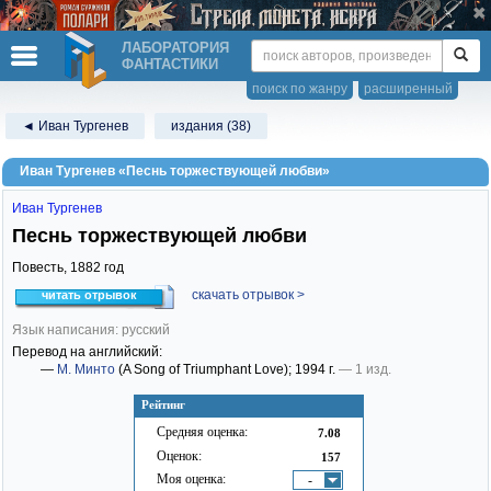
ЛАБОРАТОРИЯ
ФАНТАСТИКИ
поиск по жанру
расширенный
◄ Иван Тургенев
издания (38)
Иван Тургенев «Песнь торжествующей любви»
Иван Тургенев
Песнь торжествующей любви
Повесть,
1882
год
скачать отрывок >
читать отрывок
Язык написания: русский
Перевод на английский:
—
М. Минто
(A Song of Triumphant Love)
; 1994 г.
— 1 изд.
Рейтинг
Средняя оценка:
7.08
Оценок:
157
Моя оценка:
-