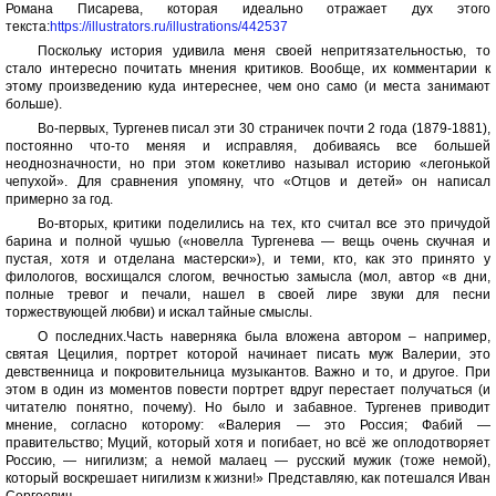
Романа Писарева, которая идеально отражает дух этого
текста:
https://illustrators.ru/illustrations/442537
Поскольку история удивила меня своей непритязательностью, то
стало интересно почитать мнения критиков. Вообще, их комментарии к
этому произведению куда интереснее, чем оно само (и места занимают
больше).
Во-первых, Тургенев писал эти 30 страничек почти 2 года (1879-1881),
постоянно что-то меняя и исправляя, добиваясь все большей
неоднозначности, но при этом кокетливо называл историю «легонькой
чепухой». Для сравнения упомяну, что «Отцов и детей» он написал
примерно за год.
Во-вторых, критики поделились на тех, кто считал все это причудой
барина и полной чушью («новелла Тургенева — вещь очень скучная и
пустая, хотя и отделана мастерски»), и теми, кто, как это принято у
филологов, восхищался слогом, вечностью замысла (мол, автор «в дни,
полные тревог и печали, нашел в своей лире звуки для песни
торжествующей любви) и искал тайные смыслы.
О последних.Часть наверняка была вложена автором – например,
святая Цецилия, портрет которой начинает писать муж Валерии, это
девственница и покровительница музыкантов. Важно и то, и другое. При
этом в один из моментов повести портрет вдруг перестает получаться (и
читателю понятно, почему). Но было и забавное. Тургенев приводит
мнение, согласно которому: «Валерия — это Россия; Фабий —
правительство; Муций, который хотя и погибает, но всё же оплодотворяет
Россию, — нигилизм; а немой малаец — русский мужик (тоже немой),
который воскрешает нигилизм к жизни!» Представляю, как потешался Иван