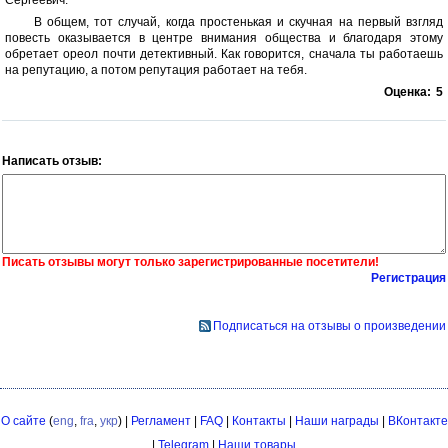
Сергеевич.
В общем, тот случай, когда простенькая и скучная на первый взгляд
повесть оказывается в центре внимания общества и благодаря этому
обретает ореол почти детективный. Как говорится, сначала ты работаешь
на репутацию, а потом репутация работает на тебя.
Оценка:
5
Написать отзыв:
Писать отзывы могут только зарегистрированные посетители!
Регистрация
Подписаться на отзывы о произведении
О сайте
(
eng
,
fra
,
укр
) |
Регламент
|
FAQ
|
Контакты
|
Наши награды
|
ВКонтакте
|
Telegram
|
Наши товары