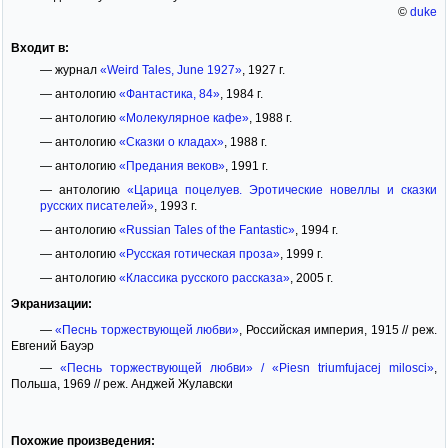
©
duke
Входит в:
— журнал
«Weird Tales, June 1927»
, 1927 г.
— антологию
«Фантастика, 84»
, 1984 г.
— антологию
«Молекулярное кафе»
, 1988 г.
— антологию
«Сказки о кладах»
, 1988 г.
— антологию
«Предания веков»
, 1991 г.
— антологию
«Царица поцелуев. Эротические новеллы и сказки
русских писателей»
, 1993 г.
— антологию
«Russian Tales of the Fantastic»
, 1994 г.
— антологию
«Русская готическая проза»
, 1999 г.
— антологию
«Классика русского рассказа»
, 2005 г.
Экранизации:
—
«Песнь торжествующей любви»
, Российская империя, 1915 // реж.
Евгений Бауэр
—
«Песнь торжествующей любви» / «Piesn triumfujacej milosci»
,
Польша, 1969 // реж. Анджей Жулавски
Похожие произведения: