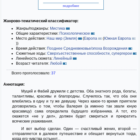
подробнее
Жанрово-тематический классификатор:
Жанры/поджанры:
Мистика
Общие характеристики:
Психологическое
Место действия:
Наш мир (Земля)
(
Европа
(
Южная Европа
)
)
Время действия:
Позднее Средневековье/эпоха Возрождения
Сюжетные ходы:
Сверхъестественные способности, супергерои
Линейность сюжета:
Линейный
Возраст читателя:
Любой
Всего проголосовало:
37
Аннотация:
Муций и Фабий дружили с детства. Оба знатного рода, богаты,
талантливы, красивы и благородны. Случилось так, что оба они
влюбились в одну и ту же девушку. Через какое-то время приятели
договорились о том, чтобы Валерия (а именно так звали юную
красавицу) сама определила будущего избранника. А тот, кто
окажется «не у дел», должен будет смириться и прекратить
всяческие ухаживания.
И вот выбор сделан. Один — счастливый жених, второй —
отправляется в далекое путешествие и обещает вернуться тогда,
когда его чувства остынут...