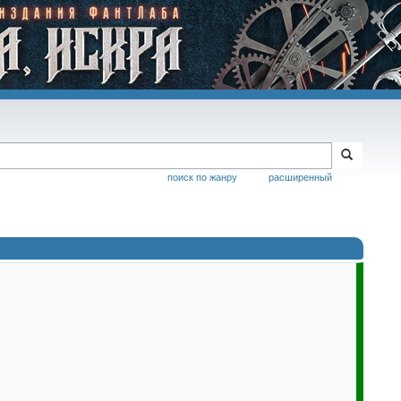
поиск по жанру
расширенный