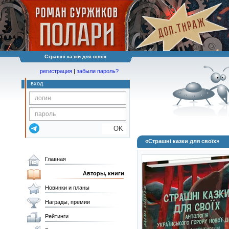
Страшні казки для своїх
регистрация
|
забыли пароль?
вход
OK
«Страшні казки для своїх»
Главная
Авторы, книги
Новинки и планы
Награды, премии
Рейтинги