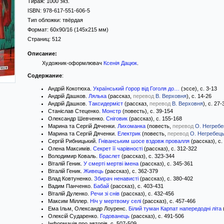
Тираж:
1000 экз.
ISBN:
978-617-551-606-5
Тип обложки:
твёрдая
Формат:
60x90/16
(145x215 мм)
Страниц:
512
Описание:
Художник-оформлювач
Ксенія Дацюк
.
Содержание
:
Андрій Кокотюха.
Український ґорор від Гоголя до…
(эссе), с. 3-13
Андрій Дашков.
Лялька
(рассказ,
перевод
В. Верховня
), с. 14-26
Андрій Дашков.
Таксидерміст
(рассказ,
перевод
В. Верховня
), с. 27-
Станіслав Стеценко.
Монстр
(повесть), с. 39-154
Олександр Шевченко.
Сніговик
(рассказ), с. 155-168
Марина та Сергій Дяченки.
Лихоманка
(повесть,
перевод
О. Негребе
Марина та Сергій Дяченки.
Електрик
(повесть,
перевод
О. Негребець
Сергій Рибницький.
Гніванським шосе вздовж провалля
(рассказ), с.
Олена Максимів.
Секрет її чарівності
(рассказ), с. 312-322
Володимир Коваль.
Браслет
(рассказ), с. 323-344
Віталій Геник.
У смерті мертві імена
(рассказ), с. 345-361
Віталій Геник.
Живець
(рассказ), с. 362-379
Влад Ковтуненко.
Збирач ненависті
(рассказ), с. 380-402
Вадим Панченко.
Бабай
(рассказ), с. 403-431
Віталій Дуленко.
Речи зі снів
(рассказ), с. 432-456
Максим Міллер.
Ніч у мертвому селі
(рассказ), с. 457-466
Ема Ільм, Олександр Лоуренс.
Білий туман Карпат напередодні літа
Олексій Сударенко.
Годованець
(рассказ), с. 491-506
Інформація про авторів, с. 507-509