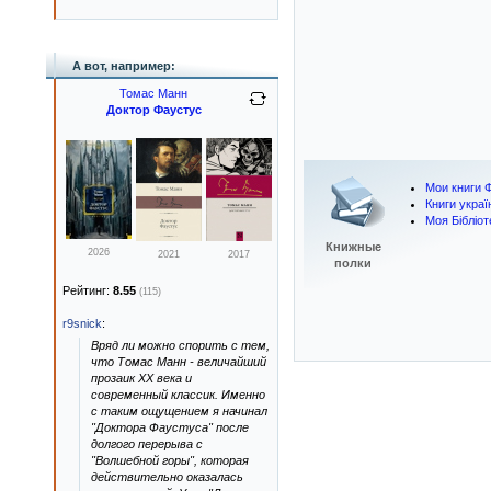
А вот, например:
Томас Манн
Доктор Фаустус
Мои книги 
Книги укра
Моя Бібліот
Книжные
2026
2021
2017
полки
Рейтинг:
8.55
(115)
r9snick
:
Вряд ли можно спорить с тем,
что Томас Манн - величайший
прозаик XX века и
современный классик. Именно
с таким ощущением я начинал
"Доктора Фаустуса" после
долгого перерыва с
"Волшебной горы", которая
действительно оказалась