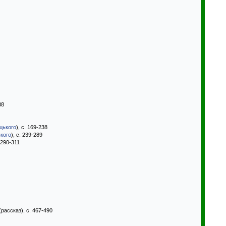
38
цького
), с. 169-238
кого
), с. 239-289
 290-311
(рассказ), с. 467-490