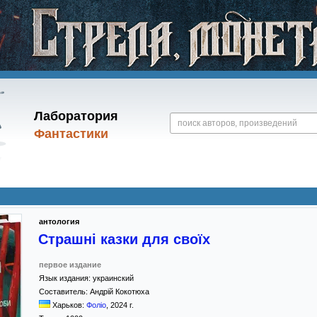
Лаборатория
Фантастики
антология
Страшні казки для своїх
первое издание
Язык издания:
украинский
Составитель:
Андрій Кокотюха
Харьков:
Фоліо
,
2024
г.