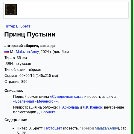
Питер В. Бретт
Принц Пустыни
авторский сборник,
самиздат
М.:
Malazan Army
,
2024
г. (декабрь)
Тираж:
35 экз.
ISBN:
не указан
Тип обложки:
твёрдая
Формат:
60x90/16
(145x215 мм)
Страниц:
896
Описание:
Первый роман цикла
«Сумеречная сага»
и повесть из цикла
«Вселенная «Меченого»»
.
Иллюстрация на обложке:
T. Арнольда
и
Л.К. Кэннон
; внутренние
иллюстрации
Д. Бронека
.
Содержание
:
Питер В. Бретт.
Пустоцвет
(повесть,
перевод
Malazan Army
), стр.
5-138