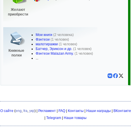
Желают
приобрести
Мои книги
(2 человека)
Фэнтези
(1 человек)
малотиражки
(1 человек)
Батчер, Эриксон и др.
(1 человек)
Книжные
Фэнтези Malazan Army.
(1 человек)
полки
...
О сайте
(
eng
,
fra
,
укр
) |
Регламент
|
FAQ
|
Контакты
|
Наши награды
|
ВКонтакте
|
Telegram
|
Наши товары