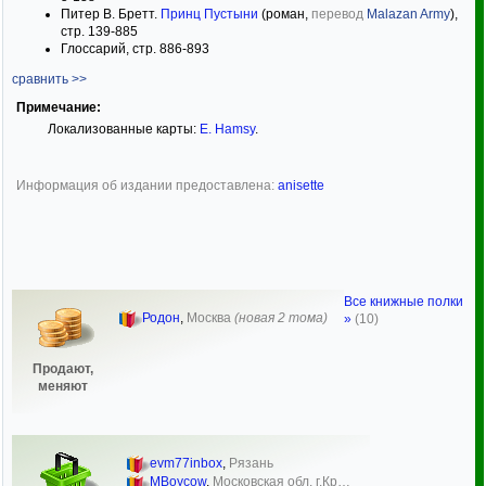
Питер В. Бретт.
Принц Пустыни
(роман,
перевод
Malazan Army
),
стр. 139-885
Глоссарий, стр. 886-893
сравнить >>
Примечание:
Локализованные карты:
Е. Hamsy
.
Информация об издании предоставлена:
anisette
Все книжные полки
Родон
,
Москва
(новая 2 тома)
»
(10)
Продают,
меняют
evm77inbox
,
Рязань
MBoycow
,
Московская обл. г.Кр…