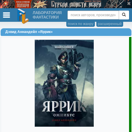
ЛАБОРАТОРИЯ
ФАНТАСТИКИ
поиск по жанру
расширенный
Дэвид Аннандейл «Яррик»