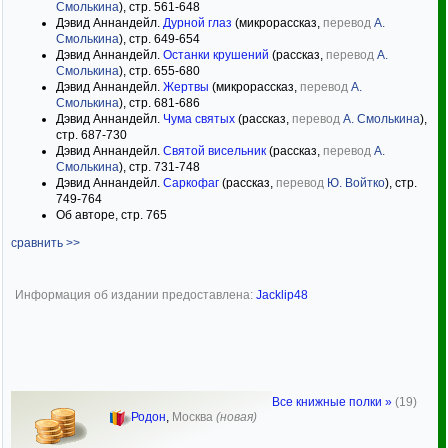
Смолькина
), стр. 561-648
Дэвид Аннандейл.
Дурной глаз
(микрорассказ,
перевод
А.
Смолькина
), стр. 649-654
Дэвид Аннандейл.
Останки крушений
(рассказ,
перевод
А.
Смолькина
), стр. 655-680
Дэвид Аннандейл.
Жертвы
(микрорассказ,
перевод
А.
Смолькина
), стр. 681-686
Дэвид Аннандейл.
Чума святых
(рассказ,
перевод
А. Смолькина
),
стр. 687-730
Дэвид Аннандейл.
Святой висельник
(рассказ,
перевод
А.
Смолькина
), стр. 731-748
Дэвид Аннандейл.
Саркофаг
(рассказ,
перевод
Ю. Войтко
), стр.
749-764
Об авторе, стр. 765
сравнить >>
Информация об издании предоставлена:
Jacklip48
Все книжные полки »
(19)
Родон
,
Москва
(новая)