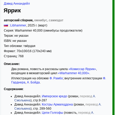
Дэвид Аннандейл
Яррик
авторский сборник,
омнибус, самиздат
:
Libhammer
,
2025
г. (март)
Серия:
Warhammer 40,000 (омнибусы продолжатели)
Тираж:
не указан
ISBN:
не указан
Тип обложки:
твёрдая
Формат:
70x100/16
(170x240 мм)
Страниц:
768
Описание:
Два романа, повесть и рассказы цикла
«Комиссар Яррик»
,
входящие в межавторский цикл
«Warhammer 40,000»
.
Иллюстрация на обложке
Ф. Рамбо
; внутренние иллюстрации
Ф.
Гарднера
,
А. Бойда
.
Содержание
:
Дэвид Аннандейл.
Имперское кредо
(роман,
перевод
А.
Смолькина
), стр.9-287
Дэвид Аннандейл.
Костры Армагеддона
(роман,
перевод
А.
Смолькина
), стр. 289-560
Дэвид Аннандейл.
Цепи Голгофы
(повесть,
перевод
А.