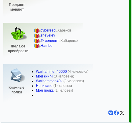
Продают,
меняют
cybereed
,
Харьков
shevelev
Тимолеонт
,
Хабаровск
Hambo
Желают
приобрести
Warhammer 40000
(4 человека)
Мои книги
(3 человека)
Warhammer 40k
(3 человека)
Нечитано
(1 человек)
Книжные
Моя полка
(1 человек)
полки
...